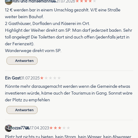
Rini und Hansemann
21.07.2026
★
★
★
★
★
12 € werden bar in einem Umschlag gezahlt. V/E eine Straße
weiter beim Bauhof.
2 Gasthäuser, Dorfladen und Käserei im Ort.
Highlight der Weiher direkt am SP. Man darf jederzeit baden. Sehr
toll angelegt! Die Toiletten dort sind auch offen (jedenfalls jetzt in
der Ferienzeit).
Wanderwege direkt vorm SP.
Antworten
Ein Gast
31.07.2025
★
★
★
★
★
Könnte mehr darausgemacht werden wenn die Gemeinde etwas
investieren würde, käme auch der Tourismus in Gang. Sonnst wäre
der Platz zu empfehlen
Antworten
ozze77
17.04.2023
★
★
★
★
★
Platz hat nichts zu bieten, kein Strom, kein Wasser, kein Abwasser