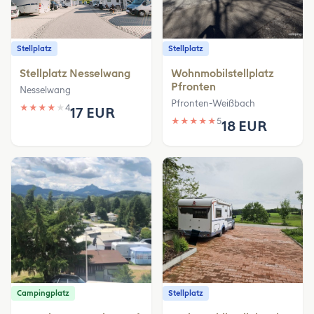
Stellplatz
Stellplatz
Stellplatz Nesselwang
Wohnmobilstellplatz
Pfronten
Nesselwang
Pfronten-Weißbach
★
★
★
★
★
4
17 EUR
★
★
★
★
★
5
18 EUR
Campingplatz
Stellplatz