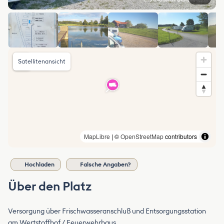
Satellitenansicht
MapLibre
| ©
OpenStreetMap
contributors
Hochladen
Falsche Angaben?
Über den Platz
Versorgung über Frischwasseranschluß und Entsorgungsstation
am Wertstoffhof / Feuerwehrhaus.