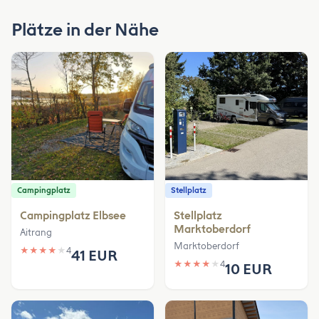
Plätze in der Nähe
Campingplatz
Stellplatz
Campingplatz Elbsee
Stellplatz
Marktoberdorf
Aitrang
Marktoberdorf
★
★
★
★
★
4
41 EUR
★
★
★
★
★
4
10 EUR