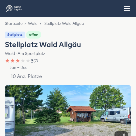
Startseite
›
Wald
›
Stellplatz Wald Allgäu
offen
Stellplatz
Stellplatz Wald Allgäu
Wald · Am Sportplatz
★
★
★
★
★
3
(7)
Jan – Dec
10 Anz. Plätze
6