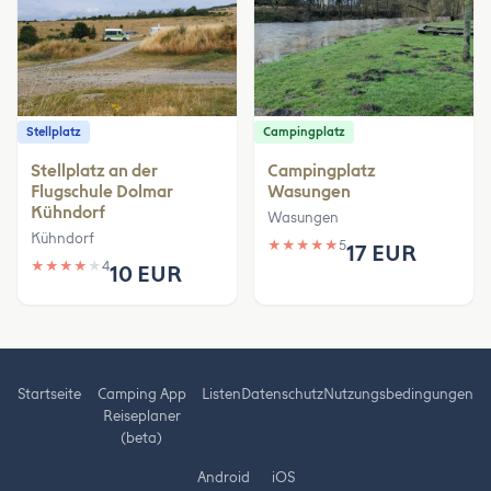
Stellplatz
Campingplatz
Stellplatz an der
Campingplatz
Flugschule Dolmar
Wasungen
Kühndorf
Wasungen
Kühndorf
★
★
★
★
★
5
17 EUR
★
★
★
★
★
4
10 EUR
Startseite
Camping App
Listen
Datenschutz
Nutzungsbedingungen
Reiseplaner
(beta)
Android
iOS