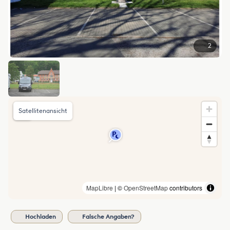
2
Satellitenansicht
MapLibre
| ©
OpenStreetMap
contributors
Hochladen
Falsche Angaben?