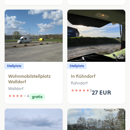
Stellplatz
Stellplatz
Wohnmobilstellplatz
In Kühndorf
Walldorf
Kühndorf
Walldorf
★
★
★
★
★
5
27 EUR
★
★
★
★
★
4
gratis