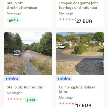
Stellplatz
campen das ganze jahr,
Großmutterwiese
top-lage und natur pur
Meiningen
Meiningen
★
★
★
★
★
5
gratis
27 EUR
Stellplatz
Stellplatz
Stellplatz Rohrer Stirn
Campingplatz Rohrer
Stirn
Meiningen
Meiningen
★
★
★
★
★
5
gratis
★
★
★
★
★
5
17 EUR