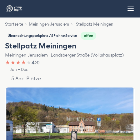
Startseite
›
Meiningen-Jerusalem
›
Stellpatz Meiningen
offen
Übernachtungsparkplatz / SP ohne Service
Stellpatz Meiningen
Meiningen-Jerusalem · Landsberger Straße (Volkshausplatz)
★
★
★
★
★
4
(4)
Jan – Dec
5 Anz. Plätze