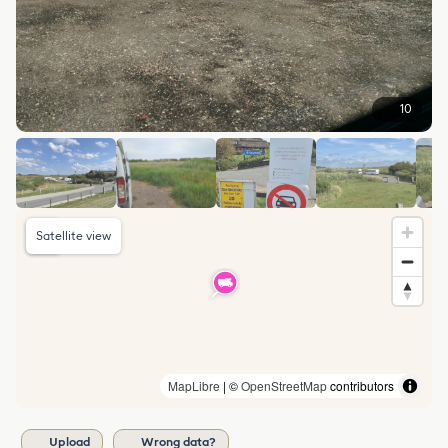
10
Satellite view
MapLibre
| ©
OpenStreetMap
contributors
Upload
Wrong data?