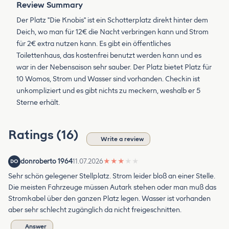
Review Summary
Der Platz "Die Knobis" ist ein Schotterplatz direkt hinter dem
Deich, wo man für 12€ die Nacht verbringen kann und Strom
für 2€ extra nutzen kann. Es gibt ein öffentliches
Toilettenhaus, das kostenfrei benutzt werden kann und es
war in der Nebensaison sehr sauber. Der Platz bietet Platz für
10 Womos, Strom und Wasser sind vorhanden. Checkin ist
unkompliziert und es gibt nichts zu meckern, weshalb er 5
Sterne erhält.
Ratings (16)
Write a review
donroberto 1964
11.07.2026
★
★
★
★
★
DO
Sehr schön gelegener Stellplatz. Strom leider bloß an einer Stelle.
Die meisten Fahrzeuge müssen Autark stehen oder man muß das
Stromkabel über den ganzen Platz legen. Wasser ist vorhanden
aber sehr schlecht zugänglich da nicht freigeschnitten.
Answer