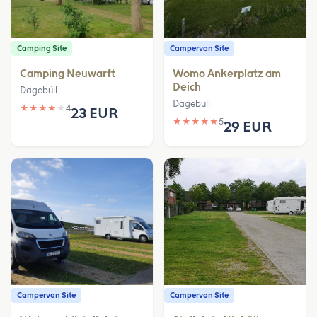
Camping Site
Campervan Site
Camping Neuwarft
Womo Ankerplatz am
Deich
Dagebüll
Dagebüll
★
★
★
★
★
4
23 EUR
★
★
★
★
★
5
29 EUR
Campervan Site
Campervan Site