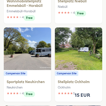
Wohnmobilstellplatz
Stellplatz Niebüll
Emmelsbüll - Horsbüll
Niebüll
Emmelsbüll-Horsbüll
★
★
★
★
★
4
Free
★
★
★
★
★
4
Free
Campervan Site
Campervan Site
Sportplatz Neukirchen
Stellplatz Ockholm
Neukirchen
Ockholm
★
★
★
★
★
4
★
★
★
★
★
5
Free
15 EUR