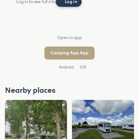
Log in to see full info
Log in
Open in app
Camping App App
Android
iOS
Nearby places