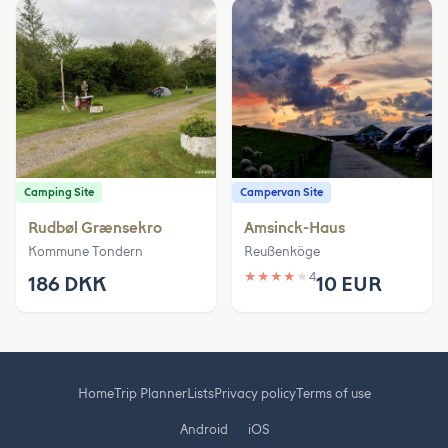
Camping Site
Campervan Site
Rudbøl Grænsekro
Amsinck-Haus
Kommune Tondern
Reußenköge
★
★
★
★
★
4
186 DKK
10 EUR
Home
Trip Planner
Lists
Privacy policy
Terms of use
Android
iOS