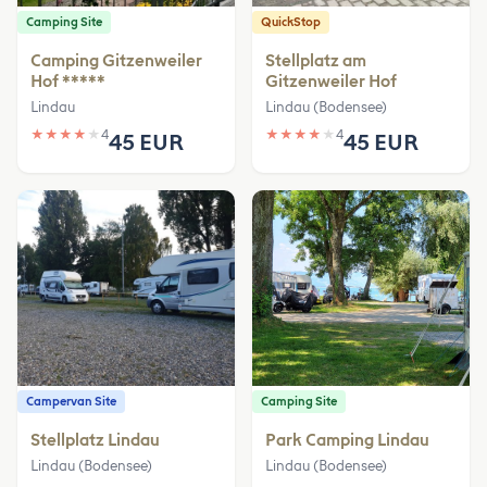
Camping Site
QuickStop
Camping Gitzenweiler
Stellplatz am
Hof *****
Gitzenweiler Hof
Lindau
Lindau (Bodensee)
★
★
★
★
★
4
★
★
★
★
★
4
45 EUR
45 EUR
Campervan Site
Camping Site
Stellplatz Lindau
Park Camping Lindau
Lindau (Bodensee)
Lindau (Bodensee)