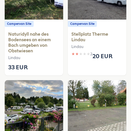
Campervan Site
Campervan Site
Naturidyll nahe des
Stellplatz Therme
Bodensees an einem
Lindau
Bach umgeben von
Lindau
Obstwiesen
★
★
★
★
★
2
20 EUR
Lindau
33 EUR