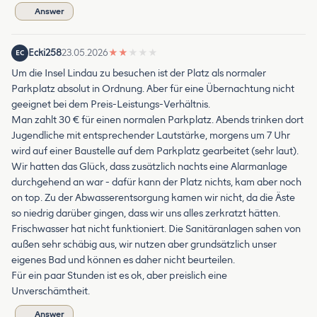
Answer
Ecki258
23.05.2026
★
★
★
★
★
EC
Um die Insel Lindau zu besuchen ist der Platz als normaler
Parkplatz absolut in Ordnung. Aber für eine Übernachtung nicht
geeignet bei dem Preis-Leistungs-Verhältnis.
Man zahlt 30 € für einen normalen Parkplatz. Abends trinken dort
Jugendliche mit entsprechender Lautstärke, morgens um 7 Uhr
wird auf einer Baustelle auf dem Parkplatz gearbeitet (sehr laut).
Wir hatten das Glück, dass zusätzlich nachts eine Alarmanlage
durchgehend an war - dafür kann der Platz nichts, kam aber noch
on top. Zu der Abwasserentsorgung kamen wir nicht, da die Äste
so niedrig darüber gingen, dass wir uns alles zerkratzt hätten.
Frischwasser hat nicht funktioniert. Die Sanitäranlagen sahen von
außen sehr schäbig aus, wir nutzen aber grundsätzlich unser
eigenes Bad und können es daher nicht beurteilen.
Für ein paar Stunden ist es ok, aber preislich eine
Unverschämtheit.
Answer