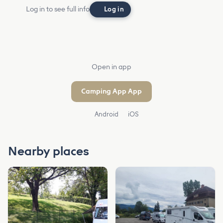
Log in to see full info
Log in
Open in app
Camping App App
Android
iOS
Nearby places