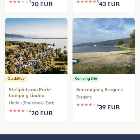
★
★
★
★
★
3
★
★
★
★
★
5
20 EUR
43 EUR
QuickStop
Camping Site
Stellplatz am Park-
Seecamping Bregenz
Camping Lindau
Bregenz
Lindau (Bodensee)-Zech
★
★
★
★
★
4
39 EUR
★
★
★
★
★
4
20 EUR