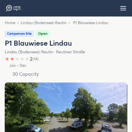
Home
›
Lindau (Bodensee)-Reutin
›
P1 Blauwiese Lindau
Open
Campervan Site
P1 Blauwiese Lindau
Lindau (Bodensee)-Reutin · Reutiner Straße
★
★
★
★
★
2
(14)
Jan – Dec
30 Capacity