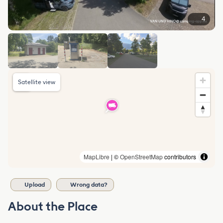
4
Satellite view
MapLibre
| ©
OpenStreetMap
contributors
Upload
Wrong data?
About the Place