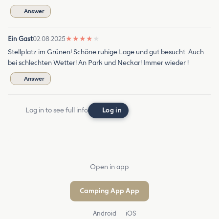
Answer
Ein Gast
02.08.2025
★
★
★
★
★
Stellplatz im Grünen! Schöne ruhige Lage und gut besucht. Auch
bei schlechten Wetter! An Park und Neckar! Immer wieder !
Answer
Log in to see full info
Log in
Open in app
Camping App App
Android
iOS