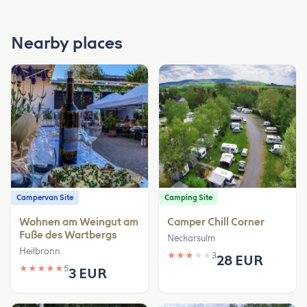
Nearby places
Campervan Site
Camping Site
Wohnen am Weingut am
Camper Chill Corner
Fuße des Wartbergs
Neckarsulm
Heilbronn
★
★
★
★
★
3
28 EUR
★
★
★
★
★
5
3 EUR