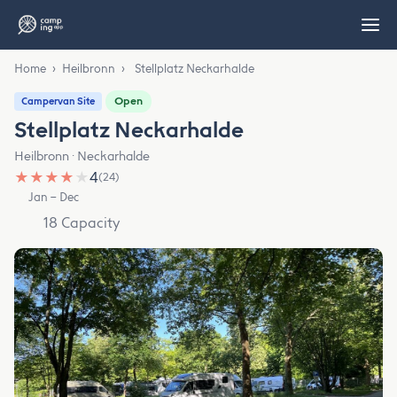
Home
›
Heilbronn
›
Stellplatz Neckarhalde
Open
Campervan Site
Stellplatz Neckarhalde
Heilbronn · Neckarhalde
★
★
★
★
★
4
(24)
Jan – Dec
18 Capacity