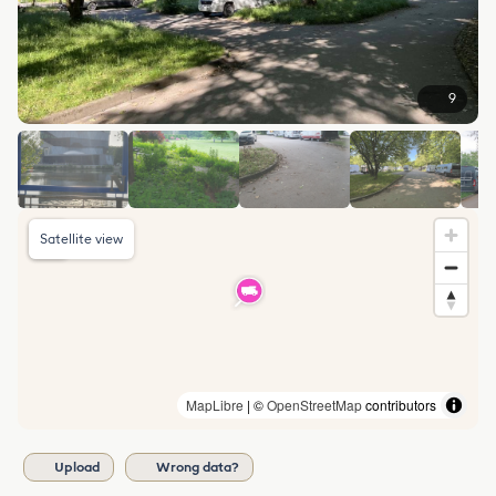
9
Satellite view
MapLibre
| ©
OpenStreetMap
contributors
Upload
Wrong data?