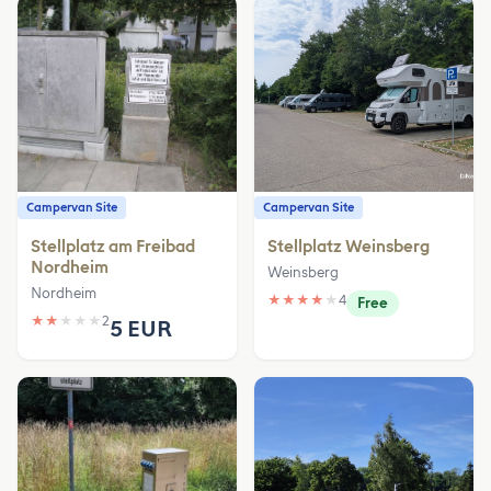
Campervan Site
Campervan Site
Stellplatz am Freibad
Stellplatz Weinsberg
Nordheim
Weinsberg
Nordheim
★
★
★
★
★
4
Free
★
★
★
★
★
2
5 EUR