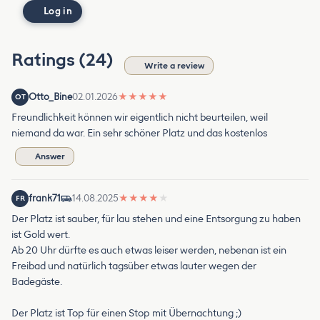
Log in
Ratings (24)
Write a review
Otto_Bine
02.01.2026
★
★
★
★
★
OT
Freundlichkeit können wir eigentlich nicht beurteilen, weil
niemand da war. Ein sehr schöner Platz und das kostenlos
Answer
frank71
14.08.2025
★
★
★
★
★
FR
Der Platz ist sauber, für lau stehen und eine Entsorgung zu haben
ist Gold wert.
Ab 20 Uhr dürfte es auch etwas leiser werden, nebenan ist ein
Freibad und natürlich tagsüber etwas lauter wegen der
Badegäste.
Der Platz ist Top für einen Stop mit Übernachtung ;)