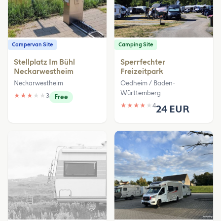
Campervan Site
Camping Site
Stellplatz Im Bühl
Sperrfechter
Neckarwestheim
Freizeitpark
Neckarwestheim
Oedheim / Baden-
Württemberg
★
★
★
★
★
3
Free
★
★
★
★
★
4
24 EUR