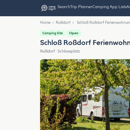
Search
Trip Planner
Camping App Lists
Ad
Home
›
Roßdorf
›
Schloß Roßdorf Ferienwohnu
Open
Camping Site
Schloß Roßdorf Ferienwoh
Roßdorf · Schlossplatz