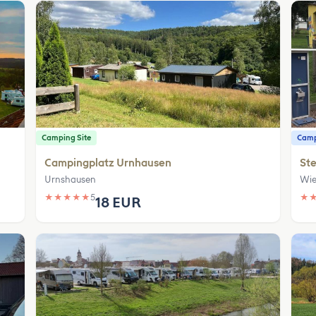
Camping Site
Camp
Campingplatz Urnhausen
Ste
Urnshausen
Wie
★
★
★
★
★
5
★
18 EUR