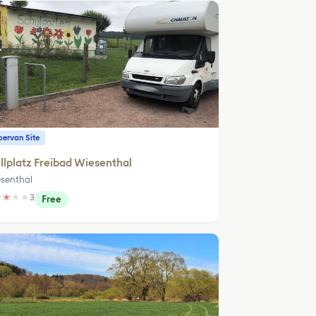
ervan Site
llplatz Freibad Wiesenthal
senthal
★
★
★
★
3
Free