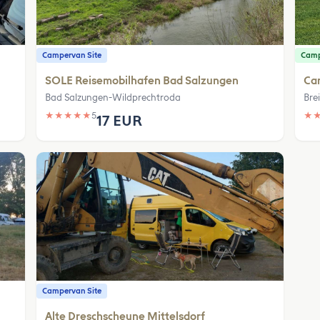
Campervan Site
Camp
SOLE Reisemobilhafen Bad Salzungen
Ca
Bad Salzungen-Wildprechtroda
Bre
★
★
★
★
★
5
★
17 EUR
Campervan Site
Alte Dreschscheune Mittelsdorf