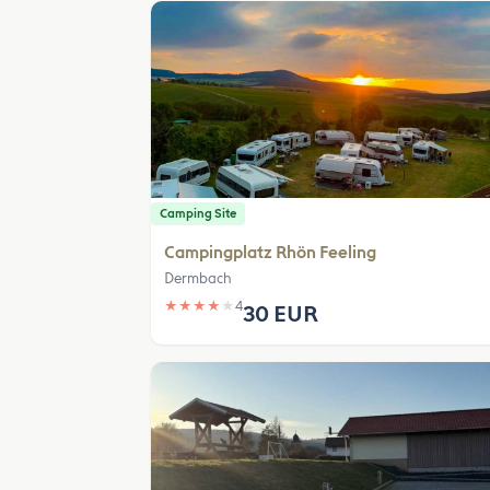
Camping Site
Campingplatz Rhön Feeling
Dermbach
★
★
★
★
★
4
30 EUR