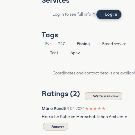
Services
Log in to see full info
Log in
?
Tags
Svr
247
Fishing
Bread service
Tent
öpnv
Coordinates and contact details are availabl
Ratings (2)
Write a review
Mario Kandt
01.04.2024
★
★
★
★
★
Herrliche Ruhe im Herrschaftlichen Ambiente.
Answer