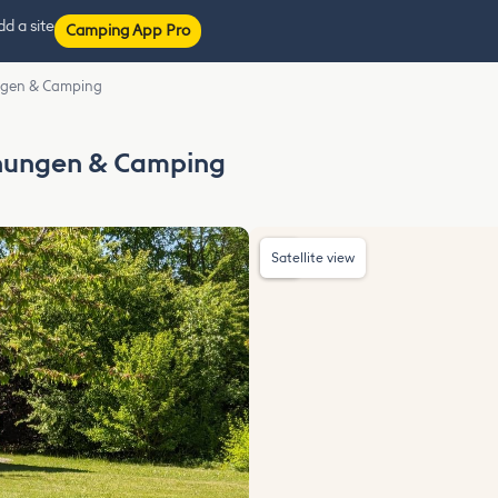
d a site
Camping App Pro
ngen & Camping
nungen & Camping
Satellite view