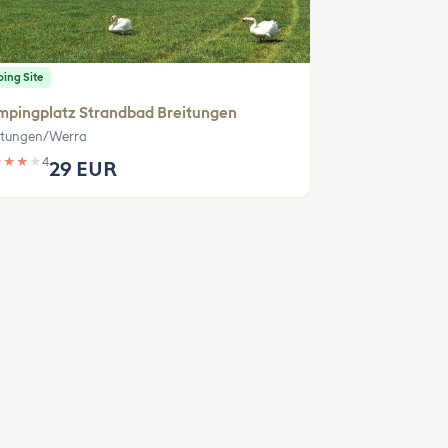
ing Site
mpingplatz Strandbad Breitungen
itungen/Werra
★
★
★
★
4
29 EUR