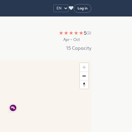
♥
Log in
★
★
★
★
★
5
(2)
Apr – Oct
15 Capacity