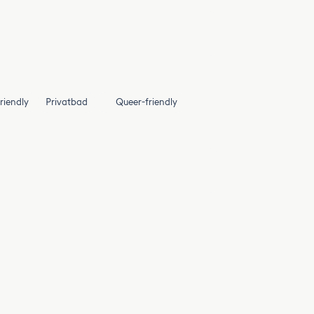
riendly
Privatbad
Queer-friendly