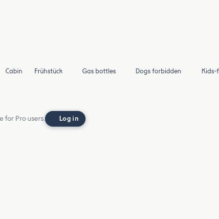
Cabin
Frühstück
Gas bottles
Dogs forbidden
Kids-f
e for Pro users.
Log in