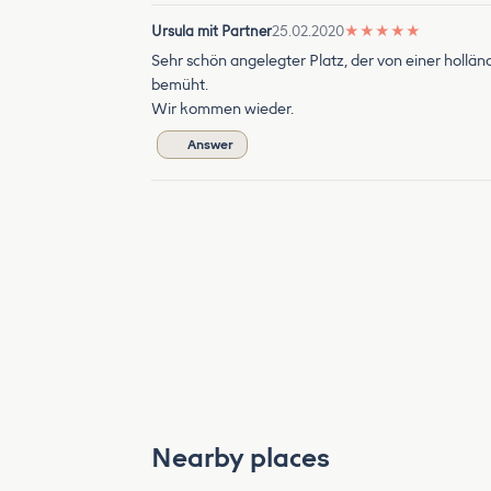
Ursula mit Partner
25.02.2020
★
★
★
★
★
Sehr schön angelegter Platz, der von einer hollän
bemüht.
Wir kommen wieder.
Answer
Nearby places