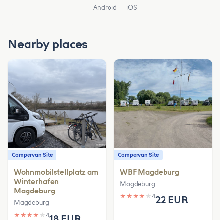
Android
iOS
Nearby places
Campervan Site
Campervan Site
Wohnmobilstellplatz am
WBF Magdeburg
Winterhafen
Magdeburg
Magdeburg
★
★
★
★
★
4
22 EUR
Magdeburg
★
★
★
★
★
4
18 EUR