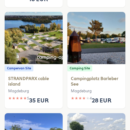
Campervan Site
Camping Site
STRANDPARX cable
Campingplatz Barleber
island
See
Magdeburg
Magdeburg
★
★
★
★
★
5
★
★
★
★
★
4
35 EUR
28 EUR