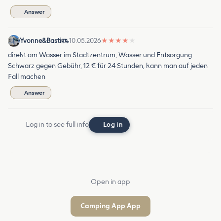
Answer
Yvonne&Basti
10.05.2026
★
★
★
★
★
direkt am Wasser im Stadtzentrum, Wasser und Entsorgung
Schwarz gegen Gebühr, 12 € für 24 Stunden, kann man auf jeden
Fall machen
Answer
Log in to see full info
Log in
Open in app
Camping App App