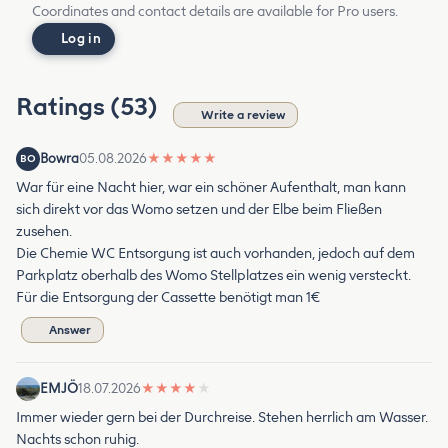
Coordinates and contact details are available for Pro users.
Log in
Ratings (53)
Write a review
Bowra
05.08.2026
★
★
★
★
★
BO
War für eine Nacht hier, war ein schöner Aufenthalt, man kann
sich direkt vor das Womo setzen und der Elbe beim Fließen
zusehen.
Die Chemie WC Entsorgung ist auch vorhanden, jedoch auf dem
Parkplatz oberhalb des Womo Stellplatzes ein wenig versteckt.
Für die Entsorgung der Cassette benötigt man 1€
Answer
EMJÖ
18.07.2026
★
★
★
★
★
Immer wieder gern bei der Durchreise. Stehen herrlich am Wasser.
Nachts schon ruhig.