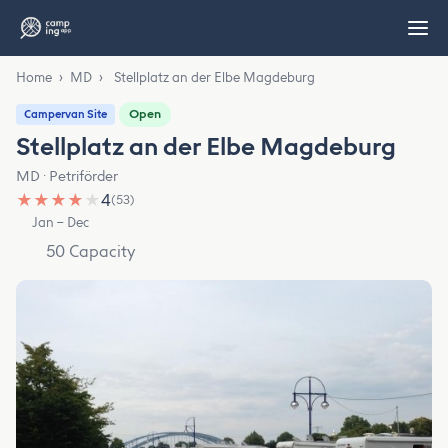
Home
›
MD
›
Stellplatz an der Elbe Magdeburg
Open
Campervan Site
Stellplatz an der Elbe Magdeburg
MD · Petriförder
★
★
★
★
★
4
(53)
Jan – Dec
50 Capacity