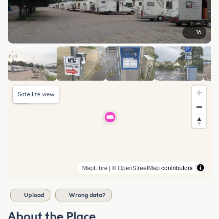
16
Satellite view
MapLibre
| ©
OpenStreetMap
contributors
Upload
Wrong data?
About the Place