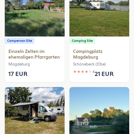
Campervan Site
Camping Site
Einzeln Zelten im
Campingplatz
ehemaligen Pfarrgarten
Magdeburg
Magdeburg
Schönebeck (Elbe)
★
★
★
★
★
4
17 EUR
21 EUR