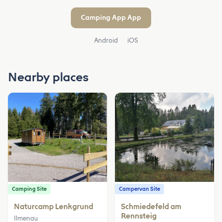
Camping App App
Android
iOS
Nearby places
Camping Site
Campervan Site
Naturcamp Lenkgrund
Schmiedefeld am
Rennsteig
Ilmenau