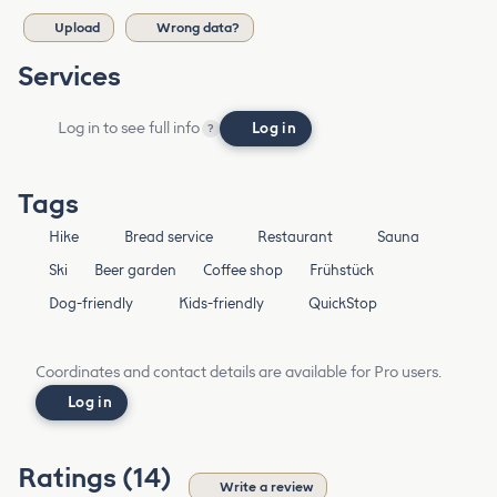
Upload
Wrong data?
Services
Log in to see full info
Log in
?
Tags
Hike
Bread service
Restaurant
Sauna
Ski
Beer garden
Coffee shop
Frühstück
Dog-friendly
Kids-friendly
QuickStop
Coordinates and contact details are available for Pro users.
Log in
Ratings (14)
Write a review