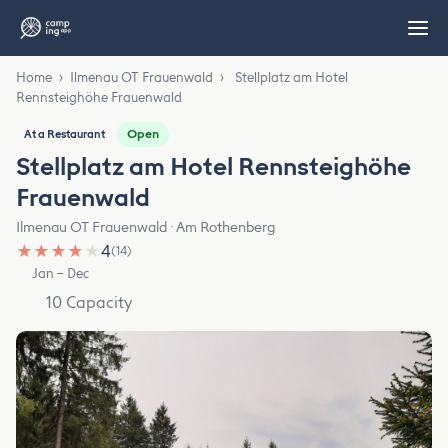
Home
›
Ilmenau OT Frauenwald
›
Stellplatz am Hotel
Rennsteighöhe Frauenwald
Open
At a Restaurant
Stellplatz am Hotel Rennsteighöhe
Frauenwald
Ilmenau OT Frauenwald · Am Rothenberg
★
★
★
★
★
4
(14)
Jan – Dec
10 Capacity