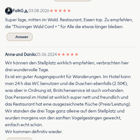
FalkG
03.08.2026
★
★
★
★
★
Super lage, mitten im Wald. Restaurant, Essen top. Zu empfehlen,
die "Thüringer Wald Card + " für Alle die etwas länger bleiben.
Answer
Anne und Danilo
25.06.2024
★
★
★
★
★
Wir können den Stellplatz wirklich empfehlen, verbrachten hier
drei wundervolle Tage.
Es ist ein guter Ausgangspunkt für Wanderungen. Im Hotel kann
man 24 h das WC benutzen und die Duschen ebenfalls (2.50€),
was aber in Ordnung ist, Brötchenservice ist auch vorhanden.
Das Personal im Hotel ist wirklich super nett und freundlich und
das Restaurant hat eine ausgezeichnete Küche (Preis/Leistung).
Wir standen die drei Tage ganz alleine auf dem Stellplatz und
wurden morgens von den sanften Vogelgesängen geweckt,
einfach echt schön.
Wir kommen definitiv wieder.