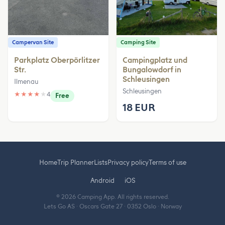
Campervan Site
Camping Site
Parkplatz Oberpörlitzer
Campingplatz und
Str.
Bungalowdorf in
Schleusingen
Ilmenau
Schleusingen
★
★
★
★
★
4
Free
18 EUR
Home
Trip Planner
Lists
Privacy policy
Terms of use
Android
iOS
© 2026 Camping App. All rights reserved.
Lets Go AS · Oscars Gate 27 · 0352 Oslo · Norway