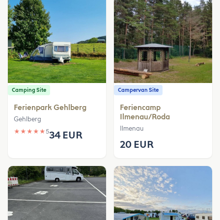
Camping Site
Campervan Site
Ferienpark Gehlberg
Feriencamp
Ilmenau/Roda
Gehlberg
Ilmenau
★
★
★
★
★
5
34 EUR
20 EUR