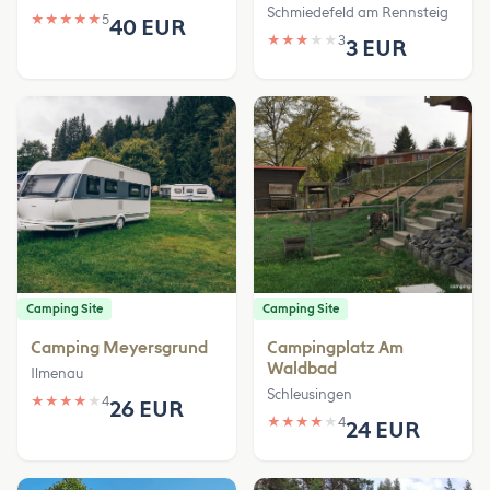
Schmiedefeld am Rennsteig
★
★
★
★
★
5
40 EUR
★
★
★
★
★
3
3 EUR
Camping Site
Camping Site
Camping Meyersgrund
Campingplatz Am
Waldbad
Ilmenau
Schleusingen
★
★
★
★
★
4
26 EUR
★
★
★
★
★
4
24 EUR