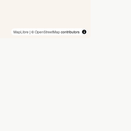
MapLibre
| ©
OpenStreetMap
contributors