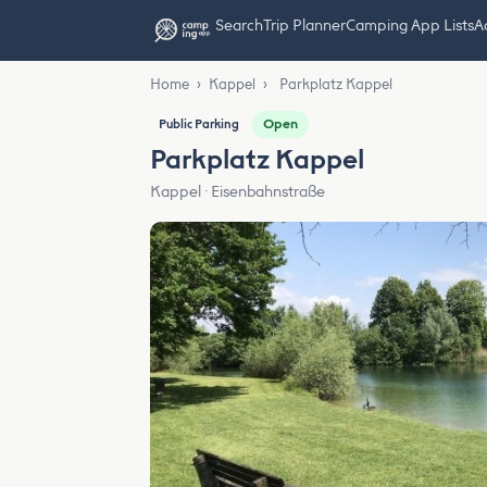
Search
Trip Planner
Camping App Lists
Ad
Home
›
Kappel
›
Parkplatz Kappel
Open
Public Parking
Parkplatz Kappel
Kappel · Eisenbahnstraße