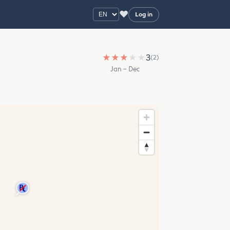
♥
Log in
★
★
★
★
★
3
(2)
Jan – Dec