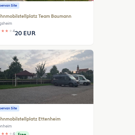
ervan Site
hnmobilstellplatz Team Baumann
gsheim
★
★
★
★
4
20 EUR
ervan Site
nmobilstellplatz Ettenheim
enheim
★
★
★
★
4
Free