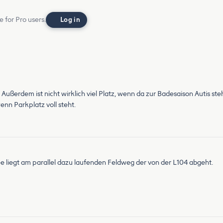
e for Pro users.
Log in
rdem ist nicht wirklich viel Platz, wenn da zur Badesaison Autis ste
n Parkplatz voll steht.
ee liegt am parallel dazu laufenden Feldweg der von der L104 abgeht.