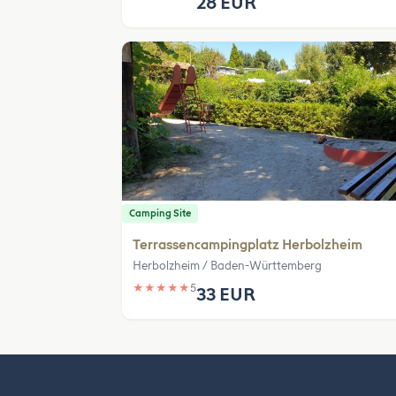
28 EUR
Camping Site
Terrassencampingplatz Herbolzheim
Herbolzheim / Baden-Württemberg
★
★
★
★
★
5
33 EUR