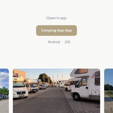
Open in app
Camping App App
Android
iOS