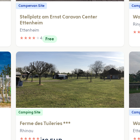
Campervan Site
Camp
Stellplatz am Ernst Caravan Center
Wo
Ettenheim
Rin
Ettenheim
★
★
★
★
★
★
4
Free
Camping Site
Camp
Ferme des Tuileries ***
Woh
Rhinau
Ett
★
★
★
★
★
5
★