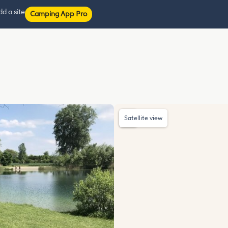
d a site
Camping App Pro
Satellite view