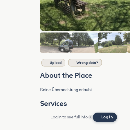
Upload
Wrong data?
About the Place
Keine Übernachtung erlaubt
Services
Log in to see full info
Log in
?