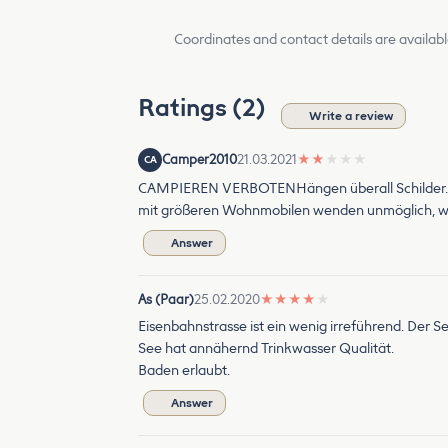
Coordinates and contact details are availabl
Ratings (2)
Write a review
Camper2010
21.03.2021
★
★
★
★
★
CA
CAMPIEREN VERBOTENHängen überall Schilder. Auße
mit größeren Wohnmobilen wenden unmöglich, wen
Answer
As (Paar)
25.02.2020
★
★
★
★
★
Eisenbahnstrasse ist ein wenig irreführend. Der S
See hat annähernd Trinkwasser Qualität.
Baden erlaubt.
Answer