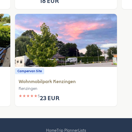
18 EUR
Campervan Site
Wohnmobilpark Kenzingen
Kenzingen
★
★
★
★
★
5
23 EUR
Home
Trip Planner
Lists