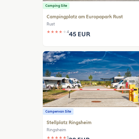
Camping Site
Campingplatz am Europapark Rust
Rust
★
★
★
★
★
4
45 EUR
Campervan Site
Stellplatz Ringsheim
Ringsheim
★
★
★
★
★
5