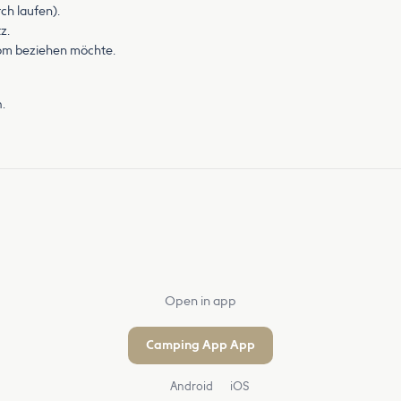
ch laufen).
z.
om beziehen möchte.
.
Open in app
Camping App App
Android
iOS