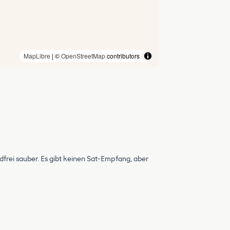
MapLibre
| ©
OpenStreetMap
contributors
frei sauber. Es gibt keinen Sat-Empfang, aber