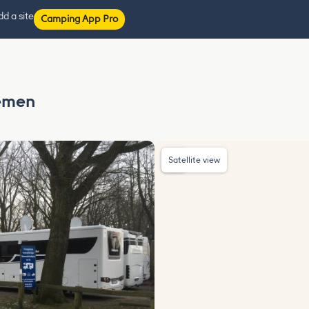
d a site
Camping App Pro
n
remen
Satellite view