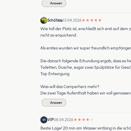
Answer
Schöti
13.04.2026
★
★
★
★
★
Wie toll der Platz ist, erschließt sich erst auf dem
nicht so erquickend.
Als erstes wurden wir super freundlich empfangen
Die danach folgende Erkundung ergab, dass es hier
Toiletten, Dusche, sogar zwei Spülplätze für Gesc
Top Entsorgung.
Was will das Camperherz mehr?
Die zwei Tage Aufenthalt haben wir voll genosse
Answer
VIP
08.04.2026
★
★
★
★
★
VI
Beste Lage! 20 min am Wasser entlang in die schö