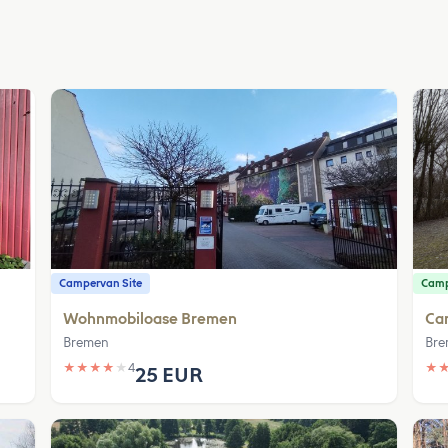
Campervan Site
Camp
Wohnmobiloase Bremen
Ca
Bremen
Bre
★
★
★
★
★
4
★
25 EUR