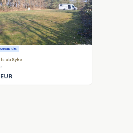
ervan Site
fclub Syke
e
 EUR