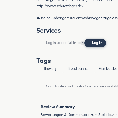
http://www.schuettinger.de/
⚠️ Keine Anhänger/Trailer/Wohnwagen zugelass
Services
Log in to see full info
Log in
?
Tags
Brewery
Bread service
Gas bottles
Coordinates and contact details are availabl
Review Summary
Bewertungen & Kommentare zum Stellplatz in B