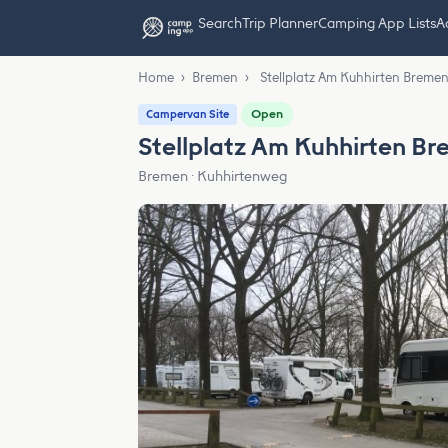
Search
Trip Planner
Camping App Lists
Ad
Home
›
Bremen
›
Stellplatz Am Kuhhirten Breme
Open
Campervan Site
Stellplatz Am Kuhhirten B
Bremen · Kuhhirtenweg