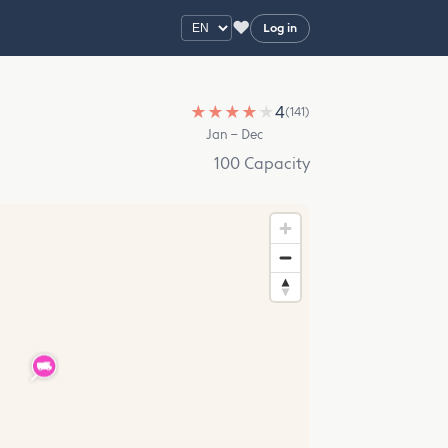
♥
Log in
★
★
★
★
★
4
(141)
Jan – Dec
100 Capacity