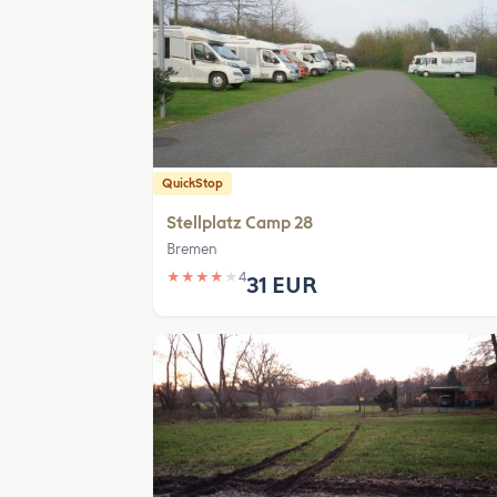
QuickStop
Stellplatz Camp 28
Bremen
★
★
★
★
★
4
31 EUR