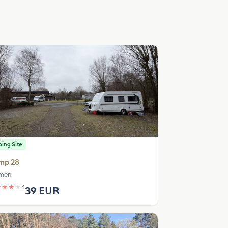
ing Site
mp 28
men
★
★
★
★
4
39 EUR