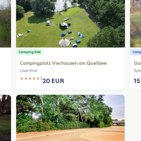
Camping Site
Camp
Campingplatz Vierhausen am Quellsee
Gol
Lilienthal
Syk
★
★
★
★
★
5
20 EUR
15