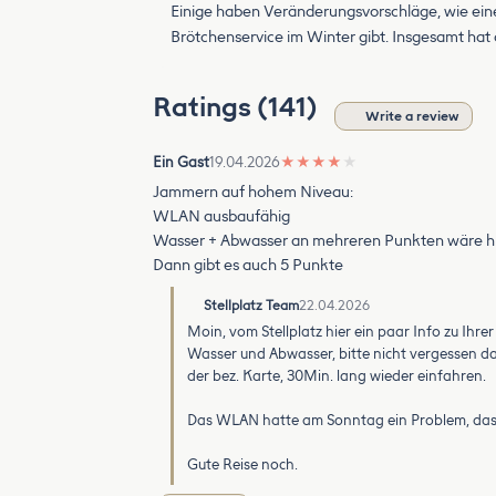
Einige haben Veränderungsvorschläge, wie ein
Brötchenservice im Winter gibt. Insgesamt ha
Ratings (141)
Write a review
Ein Gast
19.04.2026
★
★
★
★
★
Jammern auf hohem Niveau:
WLAN ausbaufähig
Wasser + Abwasser an mehreren Punkten wäre hil
Dann gibt es auch 5 Punkte
Stellplatz Team
22.04.2026
Moin, vom Stellplatz hier ein paar Info zu Ihre
Wasser und Abwasser, bitte nicht vergessen d
der bez. Karte, 30Min. lang wieder einfahren.
Das WLAN hatte am Sonntag ein Problem, dass 
Gute Reise noch.