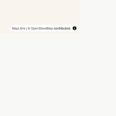
MapLibre
| ©
OpenStreetMap
contributors