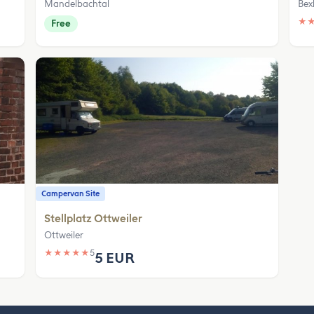
Mandelbachtal
Bex
★
Free
Campervan Site
Stellplatz Ottweiler
Ottweiler
★
★
★
★
★
5
5 EUR