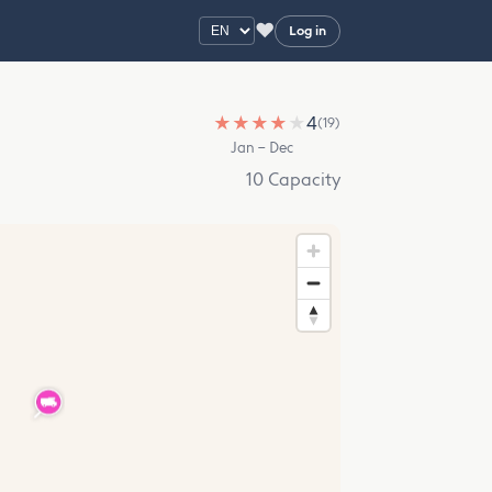
♥
Log in
★
★
★
★
★
4
(19)
Jan – Dec
10 Capacity