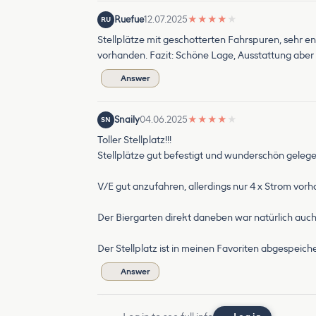
Ruefue
12.07.2025
★
★
★
★
★
RU
Stellplätze mit geschotterten Fahrspuren, sehr 
vorhanden. Fazit: Schöne Lage, Ausstattung aber
Answer
Snaily
04.06.2025
★
★
★
★
★
SN
Toller Stellplatz!!!
Stellplätze gut befestigt und wunderschön gelege
V/E gut anzufahren, allerdings nur 4 x Strom vor
Der Biergarten direkt daneben war natürlich auch 
Der Stellplatz ist in meinen Favoriten abgespeich
Answer