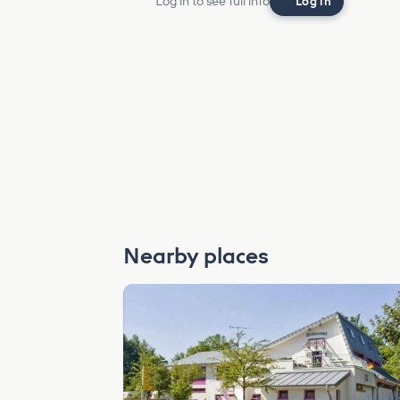
Log in to see full info
Log in
Nearby places