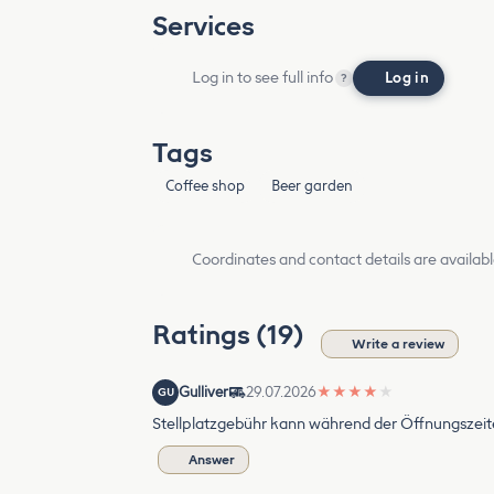
Services
Log in to see full info
Log in
?
Tags
Coffee shop
Beer garden
Coordinates and contact details are availabl
Ratings (19)
Write a review
Gulliver
29.07.2026
★
★
★
★
★
GU
Stellplatzgebühr kann während der Öffnungszeit
Answer