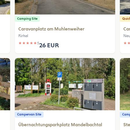
Camping Site
Quic
Caravanplatz am Muhlenweiher
Ca
Kirkel
Neu
★
★
★
★
★
5
★
26 EUR
Campervan Site
Camp
Übernachtungsparkplatz Mandelbachtal
Ste