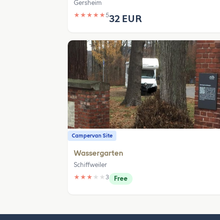
Gersheim
★
★
★
★
★
5
32 EUR
Campervan Site
Wassergarten
Schiffweiler
★
★
★
★
★
3
Free