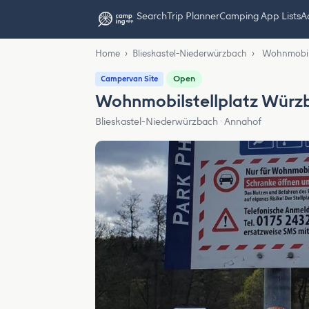
Search
Trip Planner
Camping App Lists
Ad
Home
›
Blieskastel-Niederwürzbach
›
Wohnmobils
Open
Campervan Site
Wohnmobilstellplatz Würz
Blieskastel-Niederwürzbach · Annahof