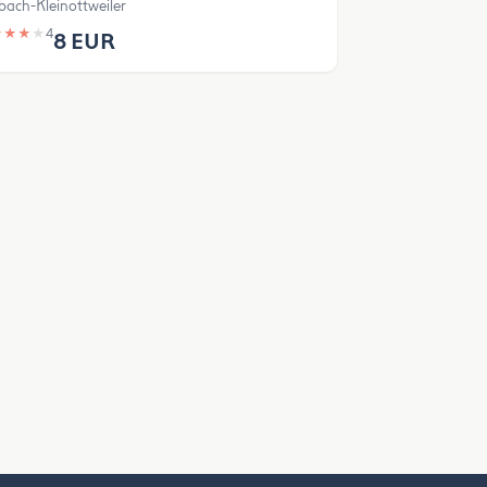
bach-Kleinottweiler
★
★
★
★
4
8 EUR