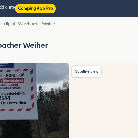
d a site
Camping App Pro
tellplatz Würzbacher Weiher
bacher Weiher
Satellite view