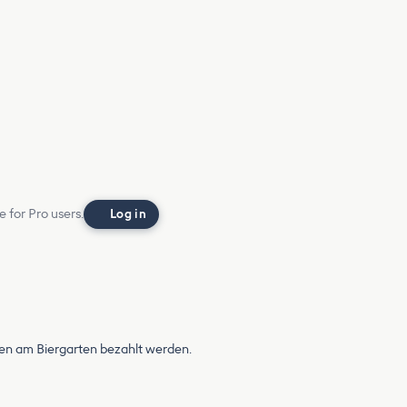
e for Pro users.
Log in
en am Biergarten bezahlt werden.