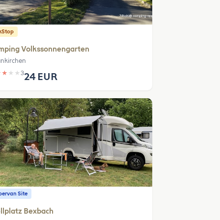
kStop
mping Volkssonnengarten
nkirchen
★
★
★
★
3
24 EUR
ervan Site
llplatz Bexbach