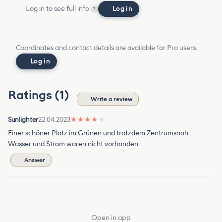
Log in to see full info
Log in
?
Coordinates and contact details are available for Pro users.
Log in
Ratings (1)
Write a review
Sunlighter
22.04.2023
★
★
★
★
★
Einer schöner Platz im Grünen und trotzdem Zentrumsnah.
Wasser und Strom waren nicht vorhanden.
Answer
Open in app