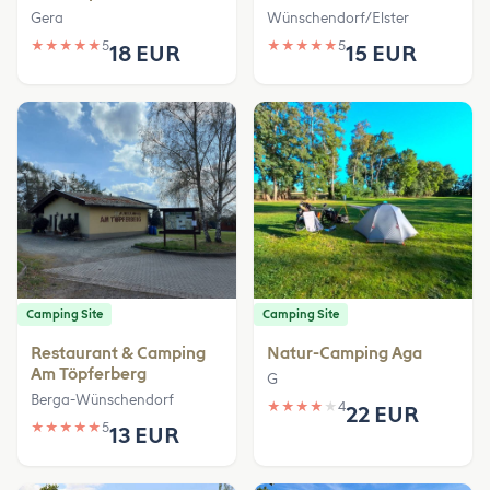
Gera
Wünschendorf/Elster
★
★
★
★
★
5
★
★
★
★
★
5
18 EUR
15 EUR
Camping Site
Camping Site
Restaurant & Camping
Natur-Camping Aga
Am Töpferberg
G
Berga-Wünschendorf
★
★
★
★
★
4
22 EUR
★
★
★
★
★
5
13 EUR