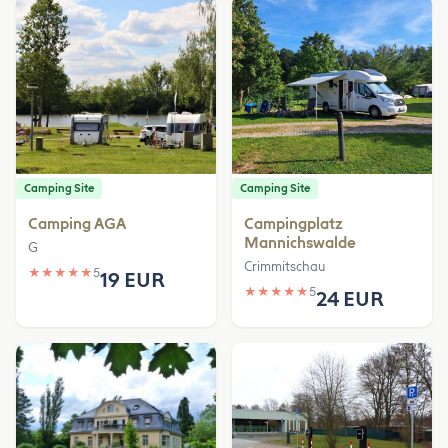
Camping Site
Camping Site
Camping AGA
Campingplatz
Mannichswalde
G
Crimmitschau
★
★
★
★
★
5
19 EUR
★
★
★
★
★
5
24 EUR