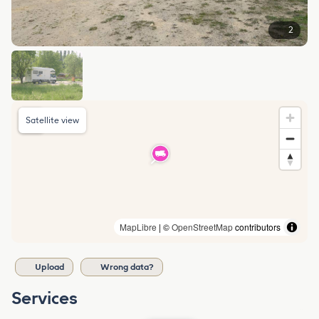
2
Satellite view
MapLibre
| ©
OpenStreetMap
contributors
Upload
Wrong data?
Services