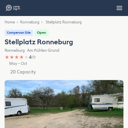
Home
›
Ronneburg
›
Stellplatz Ronneburg
Open
Campervan Site
Stellplatz Ronneburg
Ronneburg · Am Kühlen Grund
★
★
★
★
★
4
(1)
May – Oct
20 Capacity