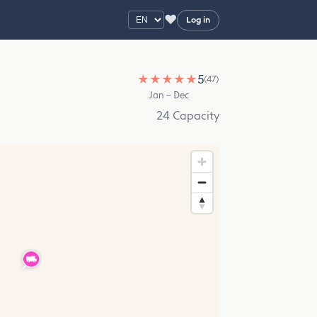
♥
Log in
★
★
★
★
★
5
(47)
Jan – Dec
24 Capacity