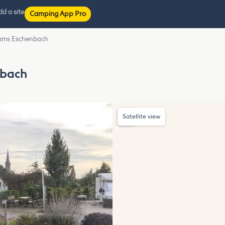
d a site
Camping App Pro
rams Eschenbach
nbach
Satellite view