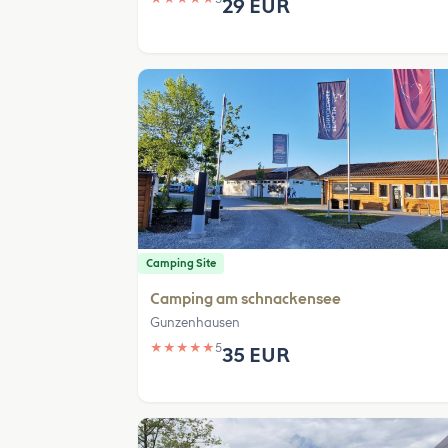
29 EUR
Camping Site
Camping am schnackensee
Gunzenhausen
★
★
★
★
★
5
35 EUR