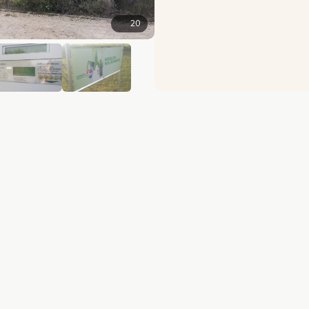
20
+14