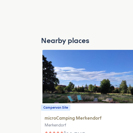
Nearby places
Campervan Site
microCamping Merkendorf
Merkendorf
★
★
★
★
★
5