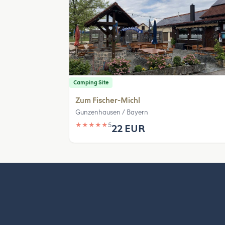
Camping Site
Zum Fischer-Michl
Gunzenhausen / Bayern
★
★
★
★
★
5
22 EUR