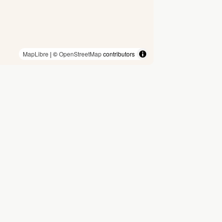
MapLibre
| ©
OpenStreetMap
contributors