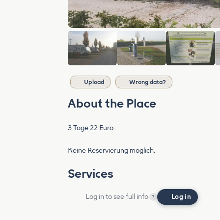
Upload
Wrong data?
About the Place
3 Tage 22 Euro.
Keine Reservierung möglich.
Services
Log in to see full info
Log in
?