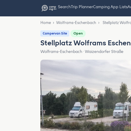
Search
Trip Planner
Camping App Lists
Ad
Home
›
Wolframs-Eschenbach
›
Stellplatz Wolf
Open
Campervan Site
Stellplatz Wolframs Esche
Wolframs-Eschenbach · Waizendorfer Straße