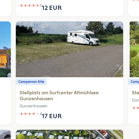
★
★
★
★
★
5
12 EUR
Campervan Site
Camp
Stellplatz am Surfcenter Altmühlsee
Ste
Gunzenhausen
Gun
Gunzenhausen
★
★
★
★
★
★
4
17 EUR