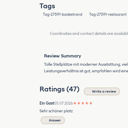
Tags
Tag-27591-badestrand
Tag-27591-restaurant
Coordinates and contact details are availabl
Review Summary
Tolle Stellplätze mit moderner Ausstattung, v
Leistungsverhältnis ist gut, empfohlen wird ein
Ratings (47)
Write a review
Ein Gast
05.07.2026
★
★
★
★
★
Sehr schöner platz
Answer