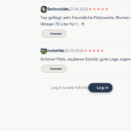
Berlimobil
27.04.2026
★
★
★
★
★
Top geflegt, sehr freundliche Platzwarte, Blumen
Wasser 70 Liter für 1, - €
Answer
makett
30.03.2026
★
★
★
★
★
Schöner Platz, sauberes Sanitär, gute Lage, eigen
Answer
Log in to see full info
Log in