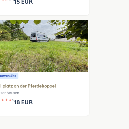
15 EUR
ervan Site
llplatz an der Pferdekoppel
zenhausen
★
★
★
★
5
18 EUR