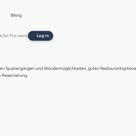
Biking
e for Pro users.
Log in
ielen Spaziergängen und Wandermöglichkeiten, guten Restaurantoptione
e Reservierung.