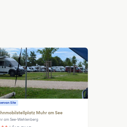
ervan Site
hnmobilstellplatz Muhr am See
r am See-Wehlenberg
★
★
★
★
4