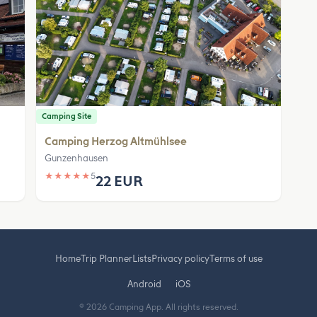
Camping Site
Camping Herzog Altmühlsee
Gunzenhausen
★
★
★
★
★
5
22 EUR
Home
Trip Planner
Lists
Privacy policy
Terms of use
Android
iOS
© 2026 Camping App. All rights reserved.