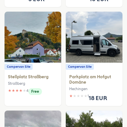
Campervan Site
Campervan Site
Stellplatz Straßberg
Parkplatz am Hofgut
Domäne
Straßberg
Hechingen
★
★
★
★
★
4
Free
★
★
★
★
★
1
18 EUR