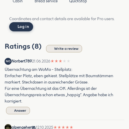
Cabin
Bread service
QuickStop
Coordinates and contact details are available for Pro users.
Log in
Ratings (8)
Write a review
Norbert789
21.06.2026
★
★
★
★
★
NO
Übernachtung am WoMo - Stellplatz:
Einfacher Platz, eben gekiest. Stellplätze mit Baumstämmen
markiert. Steckdosen in ausreichender Grösse.
Für eine Übernachtung ist das OK. Allerdings ist der
Übernachtungspreis schon etwas „happig“. Angabe habe ich
korrigiert.
Answer
alpengeher
12.10.2025
★
★
★
★
★