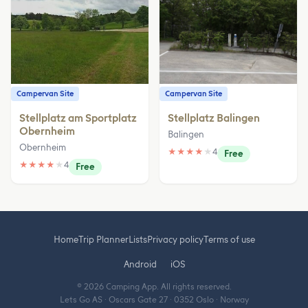
Campervan Site
Campervan Site
Stellplatz am Sportplatz
Stellplatz Balingen
Obernheim
Balingen
Obernheim
★
★
★
★
★
4
Free
★
★
★
★
★
4
Free
Home
Trip Planner
Lists
Privacy policy
Terms of use
Android
iOS
© 2026 Camping App. All rights reserved.
Lets Go AS · Oscars Gate 27 · 0352 Oslo · Norway