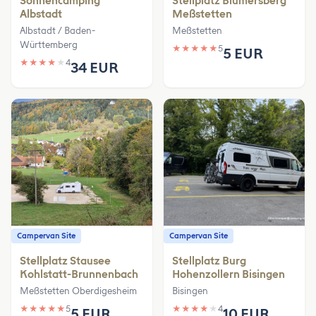
Sonnencamping
Stellplatz Blumersberg
Albstadt
Meßstetten
Albstadt / Baden-
Meßstetten
Württemberg
★
★
★
★
★
5
5 EUR
★
★
★
★
★
4
34 EUR
Campervan Site
Campervan Site
Stellplatz Stausee
Stellplatz Burg
Kohlstatt-Brunnenbach
Hohenzollern Bisingen
Meßstetten Oberdigesheim
Bisingen
★
★
★
★
★
5
★
★
★
★
★
4
5 EUR
10 EUR