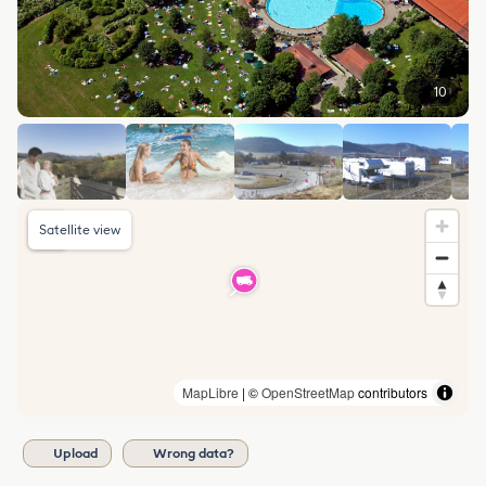
10
Satellite view
MapLibre
| ©
OpenStreetMap
contributors
Upload
Wrong data?