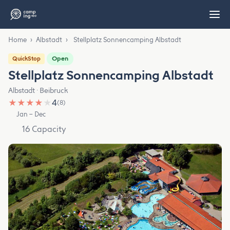
Home
›
Albstadt
›
Stellplatz Sonnencamping Albstadt
Open
QuickStop
Stellplatz Sonnencamping Albstadt
Albstadt · Beibruck
★
★
★
★
★
4
(8)
Jan – Dec
16 Capacity