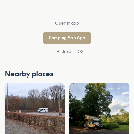
Open in app
Camping App App
Android
iOS
Nearby places