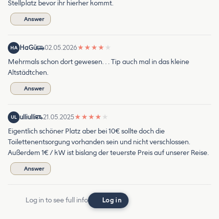
Stellplatz bevor ihr hierher kommt.
Answer
HaGü
02.05.2026
★
★
★
★
★
HA
Mehrmals schon dort gewesen. . . Tip auch mal in das kleine
Altstädtchen.
Answer
ulliulli
21.05.2025
★
★
★
★
★
UL
Eigentlich schöner Platz aber bei 10€ sollte doch die
Toilettenentsorgung vorhanden sein und nicht verschlossen.
Außerdem 1€ / kW ist bislang der teuerste Preis auf unserer Reise.
Answer
Log in to see full info
Log in