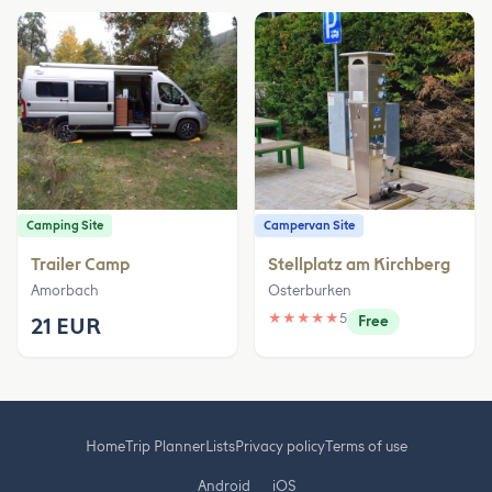
Camping Site
Campervan Site
Trailer Camp
Stellplatz am Kirchberg
Amorbach
Osterburken
★
★
★
★
★
5
21 EUR
Free
Home
Trip Planner
Lists
Privacy policy
Terms of use
Android
iOS