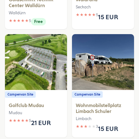
Center Walldürn
Seckach
Walldürn
★
★
★
★
★
5
15 EUR
★
★
★
★
★
5
Free
Campervan Site
Campervan Site
Golfclub Mudau
Wohnmobilstellplatz
Limbach Schuler
Mudau
Limbach
★
★
★
★
★
5
21 EUR
★
★
★
★
★
3
15 EUR