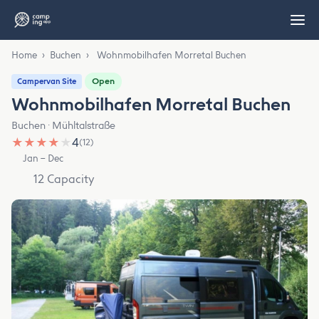
Home
›
Buchen
›
Wohnmobilhafen Morretal Buchen
Open
Campervan Site
Wohnmobilhafen Morretal Buchen
Buchen · Mühltalstraße
★
★
★
★
★
4
(12)
Jan – Dec
12 Capacity