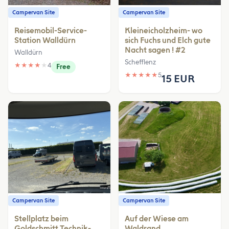
Campervan Site
Campervan Site
Reisemobil-Service-
Kleineicholzheim- wo
Station Walldürn
sich Fuchs und Elch gute
Nacht sagen ! #2
Walldürn
Schefflenz
★
★
★
★
★
4
Free
★
★
★
★
★
5
15 EUR
Campervan Site
Campervan Site
Stellplatz beim
Auf der Wiese am
Goldschmitt Technik-
Waldrand