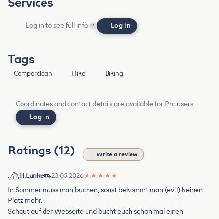
Services
Log in to see full info
Log in
?
Tags
Camperclean
Hike
Biking
Coordinates and contact details are available for Pro users.
Log in
Ratings (12)
Write a review
H.Lunke
23.05.2026
★
★
★
★
★
In Sommer muss man buchen, sonst bekommt man (evtl) keinen
Platz mehr.
Schaut auf der Webseite und bucht euch schon mal einen