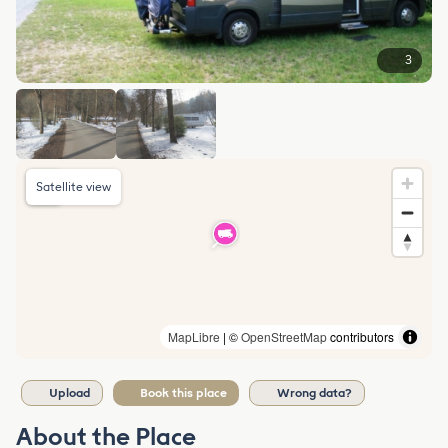
3
Satellite view
MapLibre
| ©
OpenStreetMap
contributors
Upload
Book this place
Wrong data?
About the Place