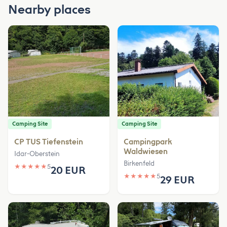
Nearby places
Camping Site
Camping Site
CP TUS Tiefenstein
Campingpark
Waldwiesen
Idar-Oberstein
Birkenfeld
★
★
★
★
★
5
20 EUR
★
★
★
★
★
5
29 EUR