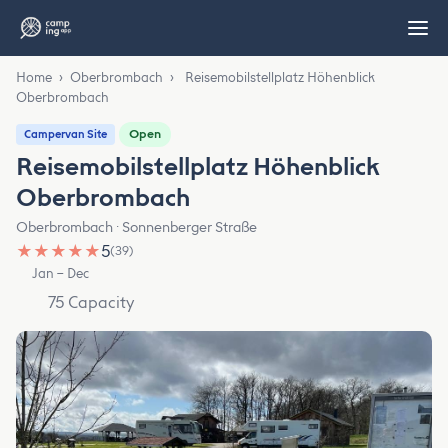
Home
›
Oberbrombach
›
Reisemobilstellplatz Höhenblick
Oberbrombach
Open
Campervan Site
Reisemobilstellplatz Höhenblick
Oberbrombach
Oberbrombach · Sonnenberger Straße
★
★
★
★
★
5
(39)
Jan – Dec
75 Capacity