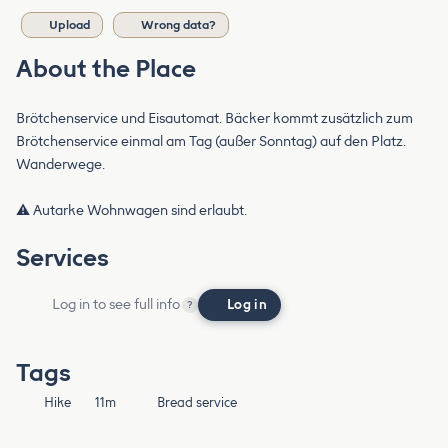
Upload
Wrong data?
About the Place
Brötchenservice und Eisautomat. Bäcker kommt zusätzlich zum
Brötchenservice einmal am Tag (außer Sonntag) auf den Platz.
Wanderwege.
⚠️ Autarke Wohnwagen sind erlaubt.
Services
Log in to see full info
Log in
?
Tags
Hike
11m
Bread service