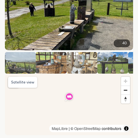
40
Satellite view
MapLibre
| ©
OpenStreetMap
contributors