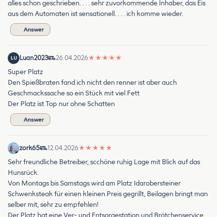
alles schon geschrieben. . . . sehr zuvorkommende Inhaber, das Eis
aus dem Automaten ist sensationell. . . . ich komme wieder.
Answer
Luan2023
26.04.2026
★
★
★
★
★
LU
Super Platz
Den Spießbraten fand ich nicht den renner ist aber auch
Geschmackssache so ein Stück mit viel Fett
Der Platz ist Top nur ohne Schatten
Answer
zork65
12.04.2026
★
★
★
★
★
Sehr freundliche Betreiber, scchöne ruhig Lage mit Blick auf das
Hunsrück.
Von Montags bis Samstags wird am Platz Idarobersteiner
Schwenksteak für einen kleinen Preis gegrillt, Beilagen bringt man
selber mit, sehr zu empfehlen!
Der Platz hat eine Ver- und Entsorgestation und Brötchenservice,