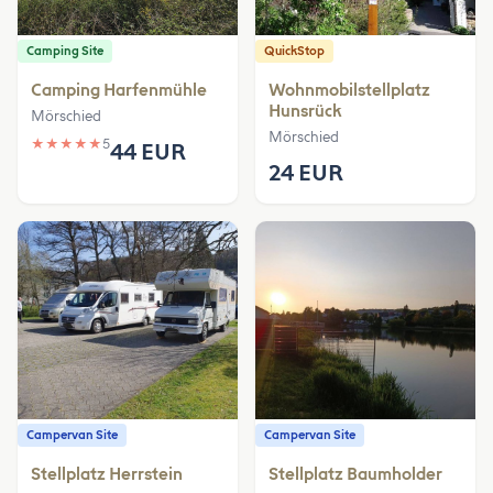
Camping Site
QuickStop
Camping Harfenmühle
Wohnmobilstellplatz
Hunsrück
Mörschied
Mörschied
★
★
★
★
★
5
44 EUR
24 EUR
Campervan Site
Campervan Site
Stellplatz Herrstein
Stellplatz Baumholder