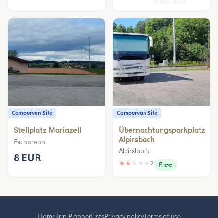
Campervan Site
Campervan Site
Stellplatz Mariazell
Übernachtungsparkplatz
Alpirsbach
Eschbronn
Alpirsbach
8 EUR
★
★
★
★
★
2
Free
Home
Trip Planner
Lists
Privacy policy
Terms of use