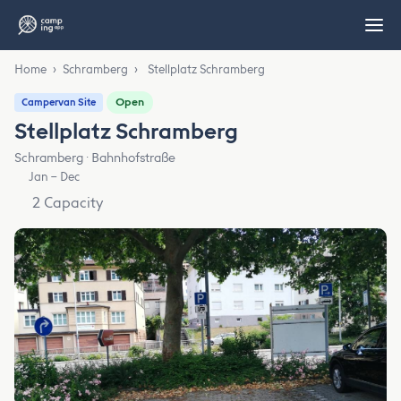
Home
›
Schramberg
›
Stellplatz Schramberg
Open
Campervan Site
Stellplatz Schramberg
Schramberg · Bahnhofstraße
Jan – Dec
2 Capacity