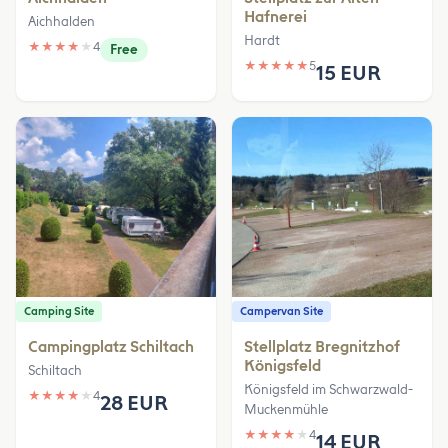
Hafnerei
Aichhalden
Hardt
★
★
★
★
★
4
Free
★
★
★
★
★
5
15 EUR
Camping Site
Campervan Site
Campingplatz Schiltach
Stellplatz Bregnitzhof
Königsfeld
Schiltach
Königsfeld im Schwarzwald-
★
★
★
★
★
4
28 EUR
Muckenmühle
★
★
★
★
★
4
14 EUR