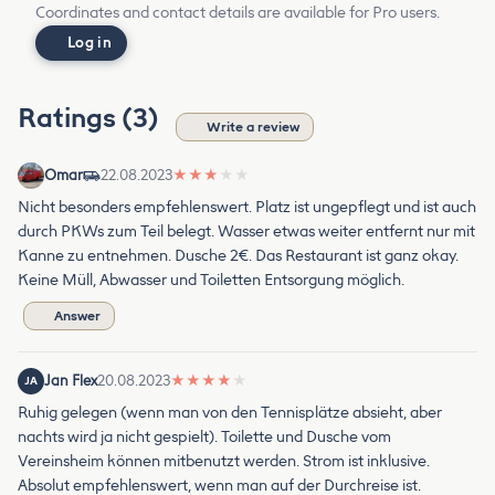
Coordinates and contact details are available for Pro users.
Log in
Ratings (3)
Write a review
Omar
22.08.2023
★
★
★
★
★
Nicht besonders empfehlenswert. Platz ist ungepflegt und ist auch
durch PKWs zum Teil belegt. Wasser etwas weiter entfernt nur mit
Kanne zu entnehmen. Dusche 2€. Das Restaurant ist ganz okay.
Keine Müll, Abwasser und Toiletten Entsorgung möglich.
Answer
Jan Flex
20.08.2023
★
★
★
★
★
JA
Ruhig gelegen (wenn man von den Tennisplätze absieht, aber
nachts wird ja nicht gespielt). Toilette und Dusche vom
Vereinsheim können mitbenutzt werden. Strom ist inklusive.
Absolut empfehlenswert, wenn man auf der Durchreise ist.