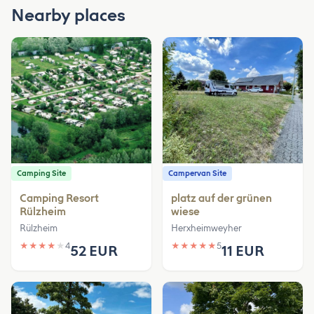
Nearby places
Camping Site
Campervan Site
Camping Resort
platz auf der grünen
Rülzheim
wiese
Rülzheim
Herxheimweyher
★
★
★
★
★
4
★
★
★
★
★
5
52 EUR
11 EUR