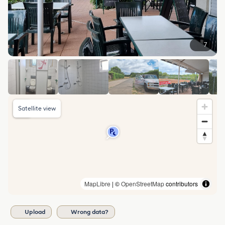
7
Satellite view
MapLibre
| ©
OpenStreetMap
contributors
Upload
Wrong data?