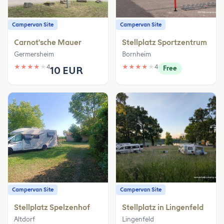
Campervan Site
Campervan Site
Carnot'sche Mauer
Stellplatz Sportzentrum
Germersheim
Bornheim
★
★
★
★
★
4
★
★
★
★
★
4
10 EUR
Free
Campervan Site
Campervan Site
Stellplatz Spelzenhof
Stellplatz in Lingenfeld
Altdorf
Lingenfeld