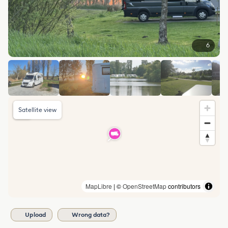
6
Satellite view
MapLibre
| ©
OpenStreetMap
contributors
Upload
Wrong data?