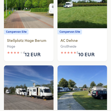
Campervan Site
Campervan Site
Stellplatz Hage Berum
AC Dehne
Hage
Großheide
★
★
★
★
★
4
★
★
★
★
★
5
12 EUR
10 EUR