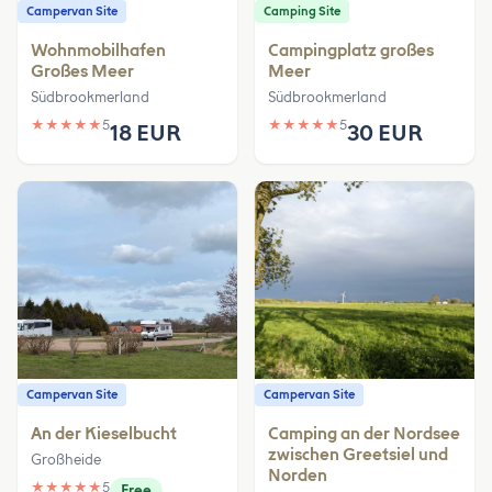
Campervan Site
Camping Site
Wohnmobilhafen
Campingplatz großes
Großes Meer
Meer
Südbrookmerland
Südbrookmerland
★
★
★
★
★
5
★
★
★
★
★
5
18 EUR
30 EUR
Campervan Site
Campervan Site
An der Kieselbucht
Camping an der Nordsee
zwischen Greetsiel und
Großheide
Norden
★
★
★
★
★
5
Free