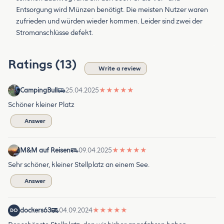
Entsorgung wird Münzen benötigt. Die meisten Nutzer waren
zufrieden und würden wieder kommen. Leider sind zwei der
Stromanschlüsse defekt.
Ratings (13)
Write a review
CampingBull
25.04.2025
★
★
★
★
★
Schöner kleiner Platz
Answer
M&M auf Reisen
09.04.2025
★
★
★
★
★
Sehr schöner, kleiner Stellplatz an einem See.
Answer
dockers63
04.09.2024
★
★
★
★
★
DO