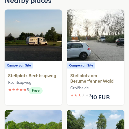
Nearby places
Campervan Site
Campervan Site
Stellplatz Rechtsupweg
Stellplatz am
Berumerfehner Wald
Rechtsupweg
Großheide
★
★
★
★
★
5
Free
★
★
★
★
★
3
10 EUR