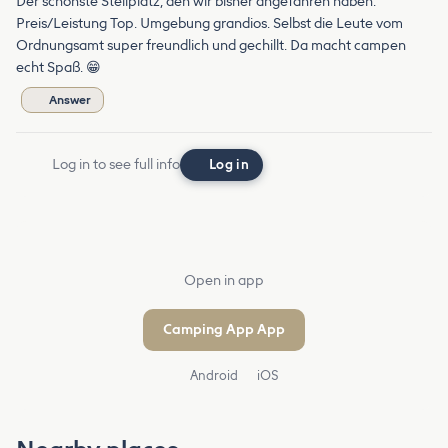
Der schönste Stellplatz, den wir bisher angefahren haben.
Preis/Leistung Top. Umgebung grandios. Selbst die Leute vom
Ordnungsamt super freundlich und gechillt. Da macht campen
echt Spaß. 😁
Answer
Log in to see full info
Log in
Open in app
Camping App App
Android
iOS