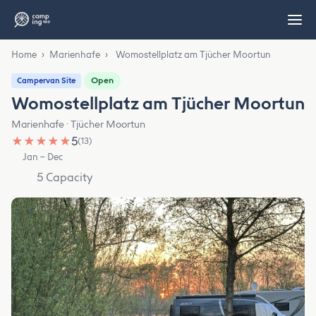
Home
›
Marienhafe
›
Womostellplatz am Tjücher Moortun
Open
Campervan Site
Womostellplatz am Tjücher Moortun
Marienhafe · Tjücher Moortun
★
★
★
★
★
5
(13)
Jan – Dec
5 Capacity