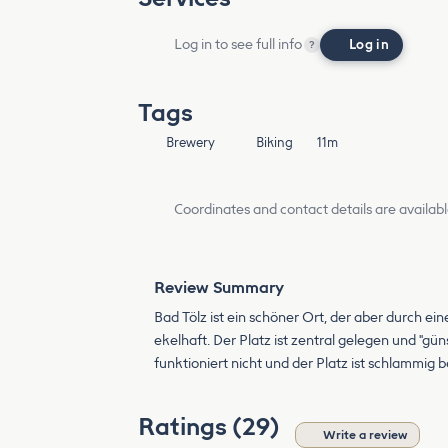
Log in to see full info
Log in
?
Tags
Brewery
Biking
11m
Coordinates and contact details are availabl
Review Summary
Bad Tölz ist ein schöner Ort, der aber durch e
ekelhaft. Der Platz ist zentral gelegen und "g
funktioniert nicht und der Platz ist schlammi
Ratings (29)
Write a review