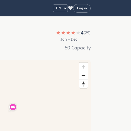
♥
Log in
★
★
★
★
★
4
(29)
Jan – Dec
50 Capacity