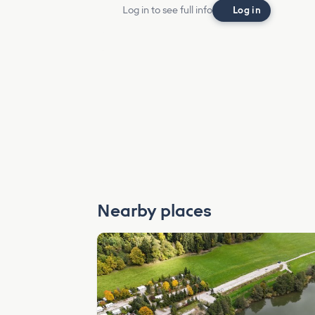
Log in to see full info
Log in
Nearby places