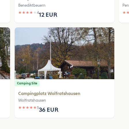
Benediktbeuern
Pen
★
★
★
★
★
4
★
12 EUR
Camping Site
Campingplatz Wolfratshausen
Wolfratshausen
★
★
★
★
★
5
36 EUR