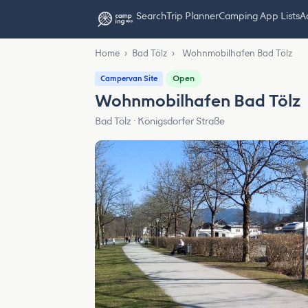
Search
Trip Planner
Camping App Lists
Ad
Home
›
Bad Tölz
›
Wohnmobilhafen Bad Tölz
Open
Campervan Site
Wohnmobilhafen Bad Tölz
Bad Tölz · Königsdorfer Straße