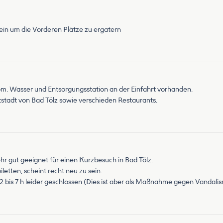
sein um die Vorderen Plätze zu ergatern
rom. Wasser und Entsorgungsstation an der Einfahrt vorhanden.
tstadt von Bad Tölz sowie verschieden Restaurants.
sehr gut geeignet für einen Kurzbesuch in Bad Tölz.
letten, scheint recht neu zu sein.
2 bis 7 h leider geschlossen (Dies ist aber als Maßnahme gegen Vandali