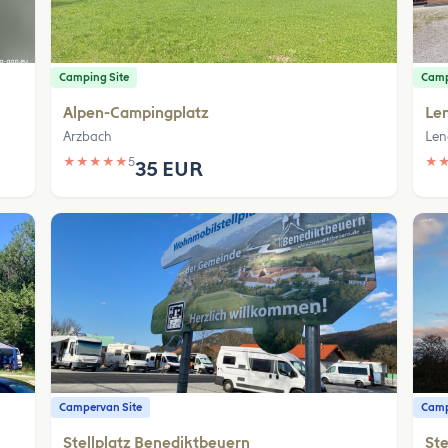
Camping Site
Camp
Alpen-Campingplatz
Le
Arzbach
Len
★
★
★
★
★
5
★
35 EUR
Campervan Site
Camp
Stellplatz Benediktbeuern
Ste