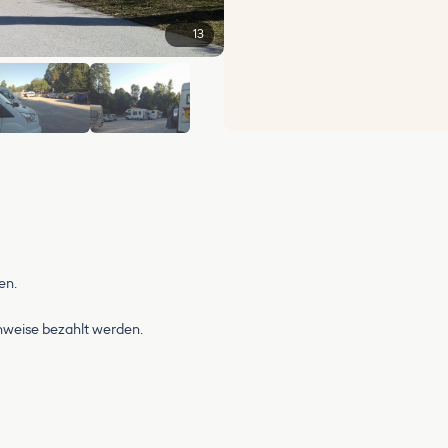
13
+7
en.
enweise bezahlt werden.