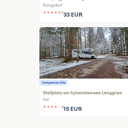
Königsdorf
★
★
★
★
★
5
33 EUR
Campervan Site
Stellplatz am Sylvensteinsee Lenggries
Fall
★
★
★
★
★
4
15 EUR