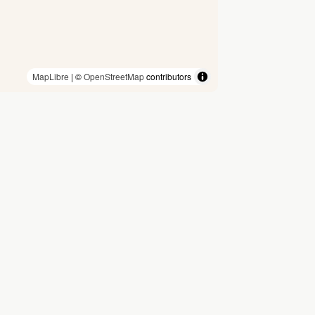
MapLibre
| ©
OpenStreetMap
contributors