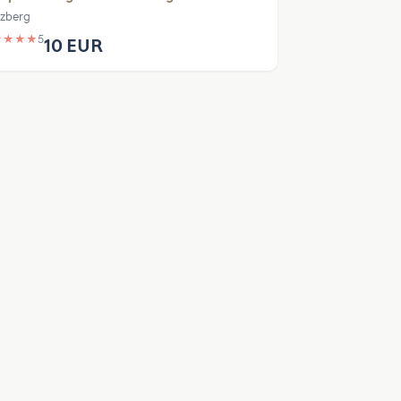
zberg
★
★
★
★
5
10 EUR