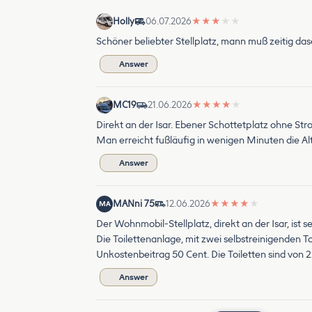
Holly
06.07.2026
★
★
★
★
★
Schöner beliebter Stellplatz, mann muß zeitig da
Answer
MC19
21.06.2026
★
★
★
★
★
Direkt an der Isar. Ebener Schottetplatz ohne St
Man erreicht fußläufig in wenigen Minuten die Al
Answer
MANni 75
12.06.2026
★
★
★
★
★
MA
Der Wohnmobil-Stellplatz, direkt an der Isar, ist 
Die Toilettenanlage, mit zwei selbstreinigenden Toi
Unkostenbeitrag 50 Cent. Die Toiletten sind von 2
Answer