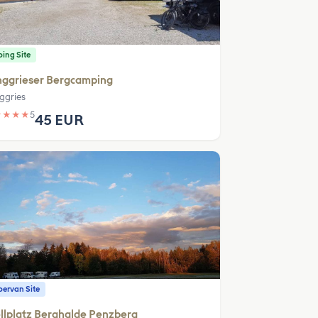
ing Site
nggrieser Bergcamping
ggries
★
★
★
★
5
45 EUR
ervan Site
llplatz Berghalde Penzberg