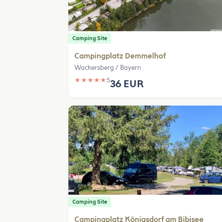
Camping Site
Campingplatz Demmelhof
Wackersberg / Bayern
★
★
★
★
★
5
36 EUR
Camping Site
Campingplatz Königsdorf am Bibisee