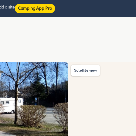
d a site
Camping App Pro
Satellite view