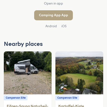
Open in app
Camping App App
Android
iOS
Nearby places
Campervan Site
Campervan Site
Eifgen-Sauna Naturheil-
Kartoffel-Kiste