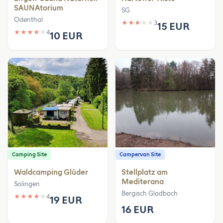
SAUNAtorium
SG
Odenthal
★
★
★
★
★
3
15 EUR
★
★
★
★
★
4
10 EUR
Camping Site
Campervan Site
Waldcamping Glüder
Stellplatz am
Mediterana
Solingen
Bergisch Gladbach
★
★
★
★
★
4
19 EUR
16 EUR