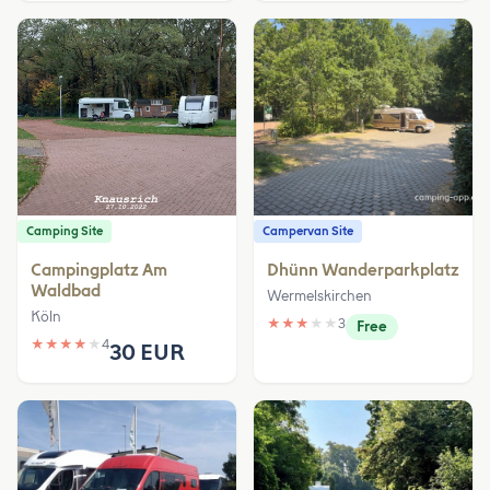
Camping Site
Campervan Site
Campingplatz Am
Dhünn Wanderparkplatz
Waldbad
Wermelskirchen
Köln
★
★
★
★
★
3
Free
★
★
★
★
★
4
30 EUR