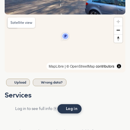
Satellite view
MapLibre
| ©
OpenStreetMap
contributors
Upload
Wrong data?
Services
Log in to see full info
Log in
?