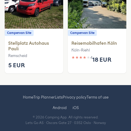
Campervan Site
Campervan Site
Stellplatz Autohaus
Reisemobilhafen Köln
Pauli
Köln-Riehl
Remscheid
★
★
★
★
★
4
18 EUR
5 EUR
Home
Trip Planner
Lists
Privacy policy
Terms of use
Android
iOS
© 2026 Camping App. All rights reserved.
Lets Go AS · Oscars Gate 27 · 0352 Oslo · Norway