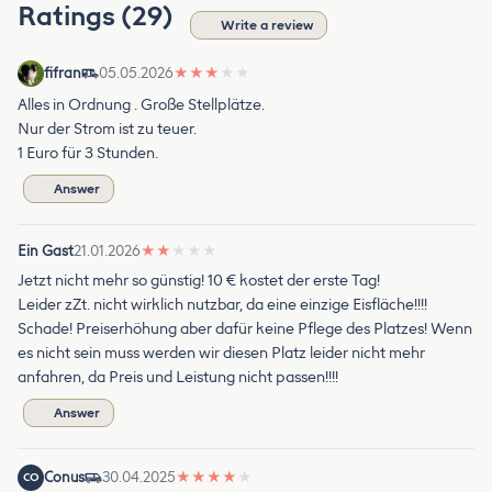
Ratings (29)
Write a review
fifran
05.05.2026
★
★
★
★
★
Alles in Ordnung . Große Stellplätze.
Nur der Strom ist zu teuer.
1 Euro für 3 Stunden.
Answer
Ein Gast
21.01.2026
★
★
★
★
★
Jetzt nicht mehr so günstig! 10 € kostet der erste Tag!
Leider zZt. nicht wirklich nutzbar, da eine einzige Eisfläche!!!!
Schade! Preiserhöhung aber dafür keine Pflege des Platzes! Wenn
es nicht sein muss werden wir diesen Platz leider nicht mehr
anfahren, da Preis und Leistung nicht passen!!!!
Answer
Conus
30.04.2025
★
★
★
★
★
CO