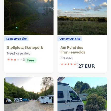
Campervan Site
Campervan Site
Stellplatz Skatepark
Am Rand des
Frankenwalds
Neudrossenfeld
Presseck
★
★
★
★
★
3
Free
★
★
★
★
★
5
27 EUR