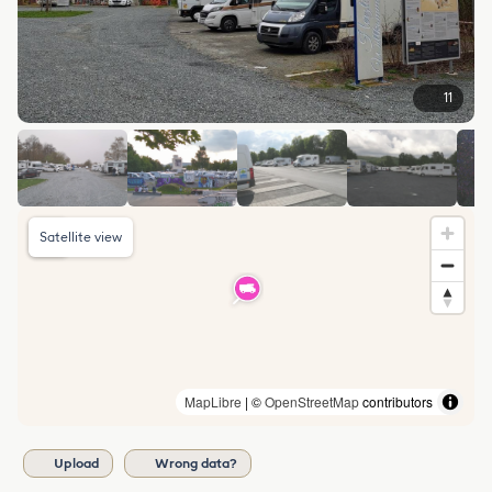
11
Satellite view
MapLibre
| ©
OpenStreetMap
contributors
Upload
Wrong data?