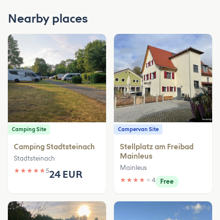
Nearby places
Camping Site
Campervan Site
Camping Stadtsteinach
Stellplatz am Freibad
Mainleus
Stadtsteinach
Mainleus
★
★
★
★
★
5
24 EUR
★
★
★
★
★
4
Free