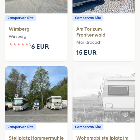
Campervan Site
Campervan Site
Wirsberg
Am Tor zum
Frankenwald
Wirsberg
Marktrodach
★
★
★
★
★
5
6 EUR
15 EUR
Campervan Site
Campervan Site
Stellplatz Hammermühle
Wohnmobilstellplatz im