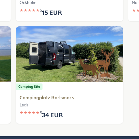
Ockholm
Nor
★
★
★
★
★
5
★
15 EUR
Camping Site
Campingplatz Karlsmark
Leck
★
★
★
★
★
5
34 EUR