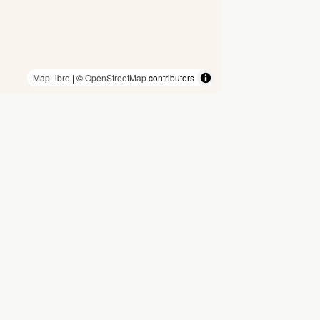
MapLibre
| ©
OpenStreetMap
contributors