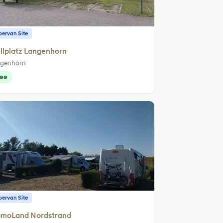
ervan Site
llplatz Langenhorn
genhorn
ree
ervan Site
moLand Nordstrand