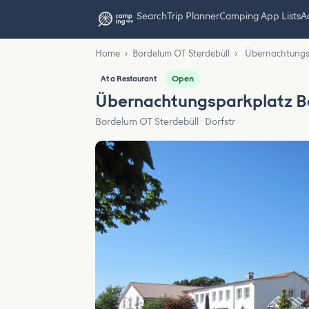
Search
Trip Planner
Camping App Lists
Ad
Home
›
Bordelum OT Sterdebüll
›
Übernachtungsp
Open
At a Restaurant
Übernachtungsparkplatz B
Bordelum OT Sterdebüll · Dorfstr