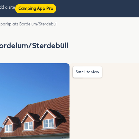
d a site
Camping App Pro
arkplatz Bordelum/Sterdebüll
ordelum/Sterdebüll
Satellite view