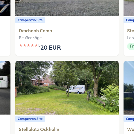
Campervan Site
Camp
Deichnah Camp
Ste
Reußenköge
Lan
★
★
★
★
★
5
20 EUR
F
Campervan Site
Camp
Stellplatz Ockholm
Wo