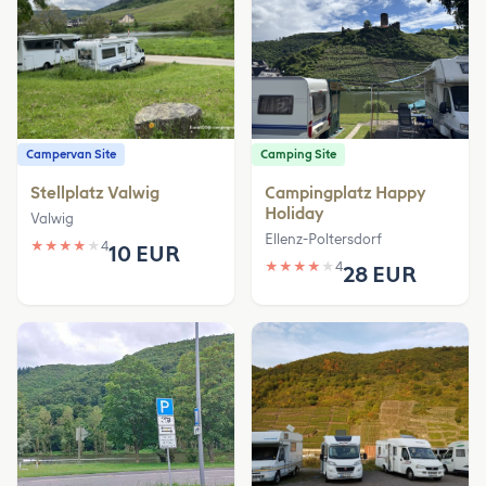
Campervan Site
Camping Site
Stellplatz Valwig
Campingplatz Happy
Holiday
Valwig
Ellenz-Poltersdorf
★
★
★
★
★
4
10 EUR
★
★
★
★
★
4
28 EUR