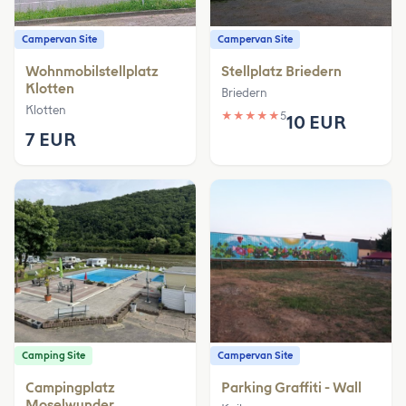
Campervan Site
Campervan Site
Wohnmobilstellplatz
Stellplatz Briedern
Klotten
Briedern
Klotten
★
★
★
★
★
5
10 EUR
7 EUR
Camping Site
Campervan Site
Campingplatz
Parking Graffiti - Wall
Moselwunder