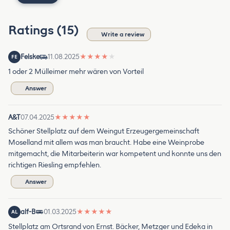
Ratings (15)
Write a review
Felske
11.08.2025
★
★
★
★
★
FE
1 oder 2 Mülleimer mehr wären von Vorteil
Answer
A&T
07.04.2025
★
★
★
★
★
Schöner Stellplatz auf dem Weingut Erzeugergemeinschaft
Moselland mit allem was man braucht. Habe eine Weinprobe
mitgemacht, die Mitarbeiterin war kompetent und konnte uns den
richtigen Riesling empfehlen.
Answer
alf-B
01.03.2025
★
★
★
★
★
AL
Stellplatz am Ortsrand von Ernst. Bäcker, Metzger und Edeka in