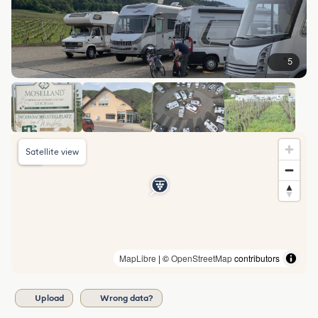
5
Satellite view
MapLibre
| ©
OpenStreetMap
contributors
Upload
Wrong data?