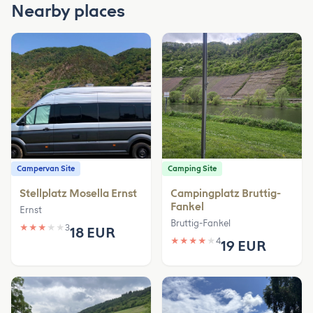
Nearby places
Campervan Site
Camping Site
Stellplatz Mosella Ernst
Campingplatz Bruttig-
Fankel
Ernst
Bruttig-Fankel
★
★
★
★
★
3
18 EUR
★
★
★
★
★
4
19 EUR