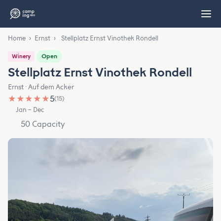
Home
›
Ernst
›
Stellplatz Ernst Vinothek Rondell
Open
Winery
Stellplatz Ernst Vinothek Rondell
Ernst · Auf dem Acker
★
★
★
★
★
5
(15)
Jan – Dec
50 Capacity