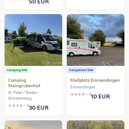
50 EUR
Camping Site
Campervan Site
Camping
Stellplatz Emmendingen
Steingrubenhof
Emmendingen
St. Peter / Baden-
★
★
★
★
★
4
10 EUR
Württemberg
★
★
★
★
★
4
30 EUR