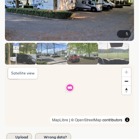
5
Satellite view
MapLibre
| ©
OpenStreetMap
contributors
Upload
Wrong data?