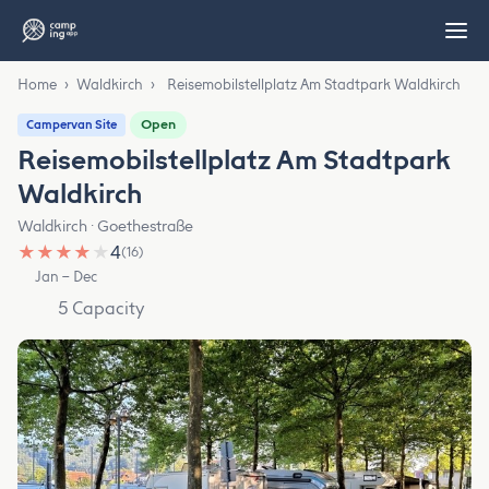
Home
›
Waldkirch
›
Reisemobilstellplatz Am Stadtpark Waldkirch
Open
Campervan Site
Reisemobilstellplatz Am Stadtpark
Waldkirch
Waldkirch · Goethestraße
★
★
★
★
★
4
(16)
Jan – Dec
5 Capacity