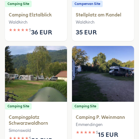
Camping Site
Campervan Site
Camping Elztalblick
Stellplatz am Kandel
Waldkirch
Waldkirch
★
★
★
★
★
5
36 EUR
35 EUR
Camping Site
Camping Site
Campingplatz
Camping P. Weinmann
Schwarzwaldhorn
Emmendingen
Simonswald
★
★
★
★
★
5
15 EUR
★
★
★
★
★
5