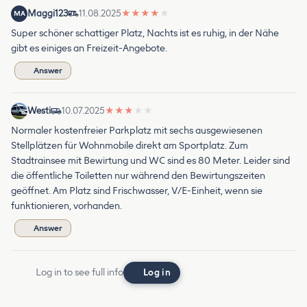
Maggi123
11.08.2025
★
★
★
★
★
MA
Super schöner schattiger Platz, Nachts ist es ruhig, in der Nähe
gibt es einiges an Freizeit-Angebote.
Answer
Westi
10.07.2025
★
★
★
★
★
Normaler kostenfreier Parkplatz mit sechs ausgewiesenen
Stellplätzen für Wohnmobile direkt am Sportplatz. Zum
Stadtrainsee mit Bewirtung und WC sind es 80 Meter. Leider sind
die öffentliche Toiletten nur während den Bewirtungszeiten
geöffnet. Am Platz sind Frischwasser, V/E-Einheit, wenn sie
funktionieren, vorhanden.
Answer
Log in to see full info
Log in