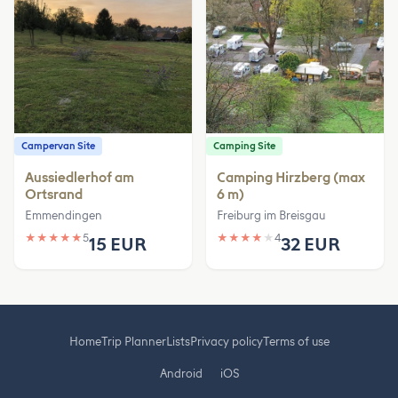
Campervan Site
Camping Site
Aussiedlerhof am
Camping Hirzberg (max
Ortsrand
6 m)
Emmendingen
Freiburg im Breisgau
★
★
★
★
★
5
★
★
★
★
★
4
15 EUR
32 EUR
Home
Trip Planner
Lists
Privacy policy
Terms of use
Android
iOS