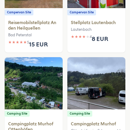
Campervan Site
Campervan Site
Reisemobilstellplatz An
Stellplatz Lautenbach
den Heilquellen
Lautenbach
Bad Peterstal
★
★
★
★
★
4
8 EUR
★
★
★
★
★
5
15 EUR
Camping Site
Camping Site
Campingplatz Murhof
Campingplatz Murhof
Ottenhöfen