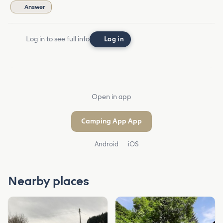
Answer
Log in to see full info
Log in
Open in app
Camping App App
Android
iOS
Nearby places