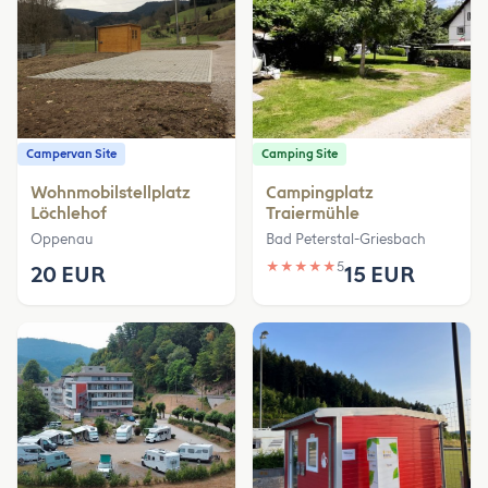
Campervan Site
Camping Site
Wohnmobilstellplatz
Campingplatz
Löchlehof
Traiermühle
Oppenau
Bad Peterstal-Griesbach
★
★
★
★
★
5
20 EUR
15 EUR