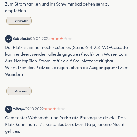
Zum Strom tanken und ins Schwimmbad gehen sehr zu
empfehlen.
Answer
Bubbla
06.04.2025
★
★
★
★
★
BU
Der Platz ist immer noch kostenlos (Stand 6. 4. 25). WC-Cassette
kann entleert werden, allerdings gab es (noch) kein Wasser zum
Aus-Nachspülen. Strom ist für die 6 Stellplätze verfügbar.
Wir nutzen den Platz seit einigen Jahren als Ausgangspunkt zum
Wandern.
Answer
mite
29.10.2022
★
★
★
★
★
MI
Gemischter Wohnmobil und Parkplatz. Entsorgung defekt. Den
Platz kann man z. Zt. kostenlos benutzen. Na ja, für eine Nacht
geht es.