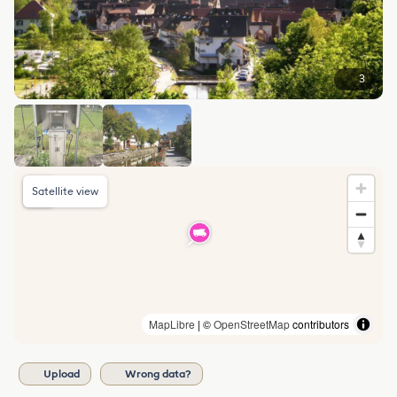
3
Satellite view
MapLibre
| ©
OpenStreetMap
contributors
Upload
Wrong data?