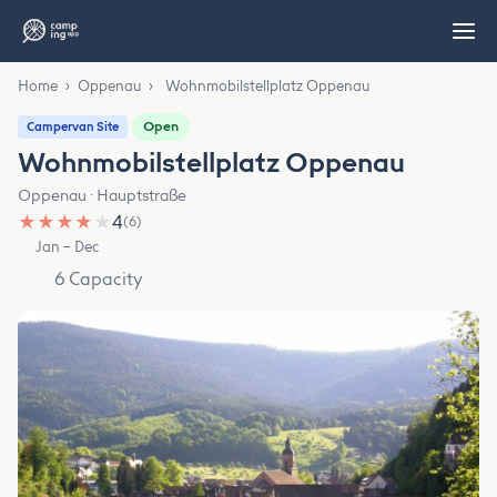
Home
›
Oppenau
›
Wohnmobilstellplatz Oppenau
Open
Campervan Site
Wohnmobilstellplatz Oppenau
Oppenau · Hauptstraße
★
★
★
★
★
4
(6)
Jan – Dec
6 Capacity