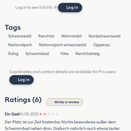
Log in to see full info
Log in
?
Tags
Schwarzwald
Renchtal
Wohnmobil
Nordschwarzwald
Nationalpark
Nationalpark schwarzwald
Oppenau
Ruhig
Schwimmbad
Hike
Renchtalsteig
Coordinates and contact details are available for Pro users.
Log in
Ratings (6)
Write a review
Ein Gast
16.08.2025
★
★
★
★
★
Der Platz ist zur Zeit kostenlos. Nichts besonderes außer dem
Schwimmbad neben dran. Dadurch natürlich auch etwas lauter.