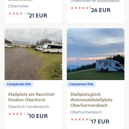
Ottenhöfen im Schwarzwald
Ottenhöfen
★
★
★
★
★
5
26 EUR
★
★
★
★
★
4
21 EUR
Campervan Site
Campervan Site
Stellplatz am Renchtal-
Stellplatzglück
Stadion Oberkirch
Wohnmobilstellplatz
Oberharmersbach
Oberkirch-Lendersbach
Oberharmersbach
★
★
★
★
★
4
10 EUR
★
★
★
★
★
5
17 EUR