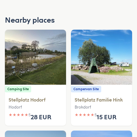
Nearby places
Camping Site
Campervan Site
Stellplatz Hodorf
Stellplatz Familie Hink
Hodorf
Brokdorf
★
★
★
★
★
5
★
★
★
★
★
5
28 EUR
15 EUR