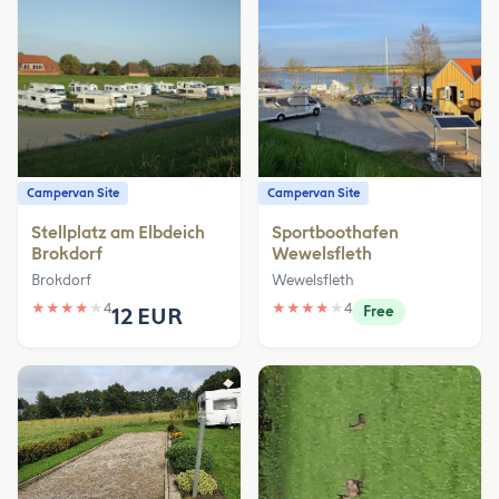
Campervan Site
Campervan Site
Stellplatz am Elbdeich
Sportboothafen
Brokdorf
Wewelsfleth
Brokdorf
Wewelsfleth
★
★
★
★
★
4
★
★
★
★
★
4
12 EUR
Free