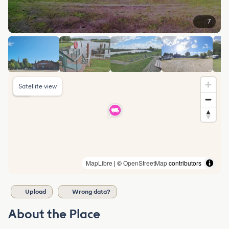
7
Satellite view
MapLibre
| ©
OpenStreetMap
contributors
Upload
Wrong data?
About the Place