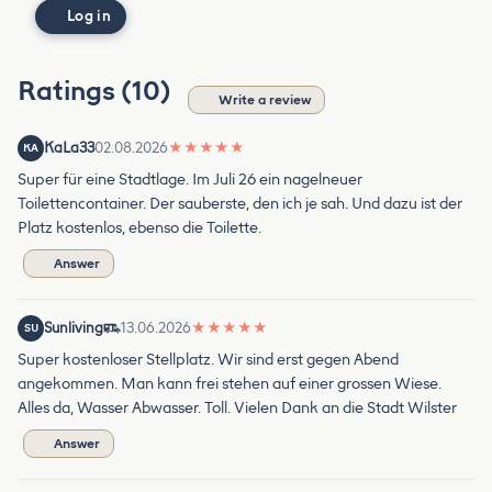
Log in
Ratings (10)
Write a review
KaLa33
02.08.2026
★
★
★
★
★
KA
Super für eine Stadtlage. Im Juli 26 ein nagelneuer
Toilettencontainer. Der sauberste, den ich je sah. Und dazu ist der
Platz kostenlos, ebenso die Toilette.
Answer
Sunliving
13.06.2026
★
★
★
★
★
SU
Super kostenloser Stellplatz. Wir sind erst gegen Abend
angekommen. Man kann frei stehen auf einer grossen Wiese.
Alles da, Wasser Abwasser. Toll. Vielen Dank an die Stadt Wilster
Answer