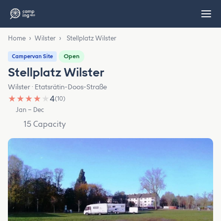
Home
›
Wilster
›
Stellplatz Wilster
Open
Campervan Site
Stellplatz Wilster
Wilster · Etatsrätin-Doos-Straße
★
★
★
★
★
4
(10)
Jan – Dec
15 Capacity