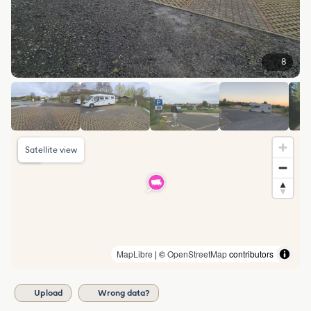
8
Satellite view
MapLibre
| ©
OpenStreetMap
contributors
Upload
Wrong data?