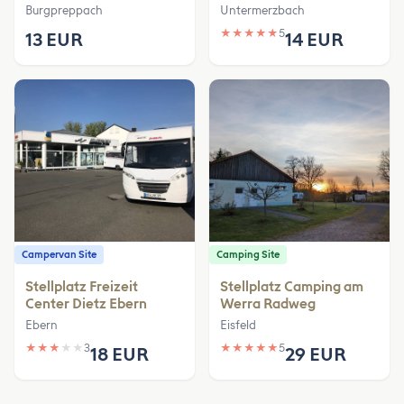
Burgpreppach
Untermerzbach
★
★
★
★
★
5
13 EUR
14 EUR
Campervan Site
Camping Site
Stellplatz Freizeit
Stellplatz Camping am
Center Dietz Ebern
Werra Radweg
Ebern
Eisfeld
★
★
★
★
★
3
★
★
★
★
★
5
18 EUR
29 EUR