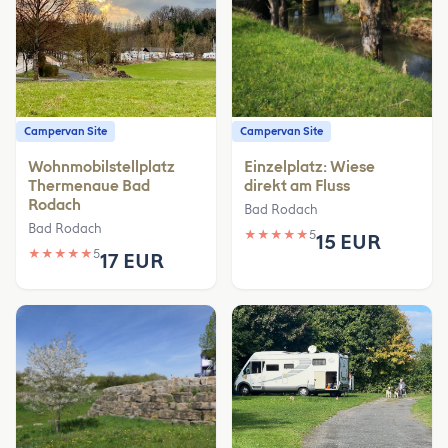
Campervan Site
Campervan Site
Wohnmobilstellplatz
Einzelplatz: Wiese
Thermenaue Bad
direkt am Fluss
Rodach
Bad Rodach
Bad Rodach
★
★
★
★
★
5
15 EUR
★
★
★
★
★
5
17 EUR