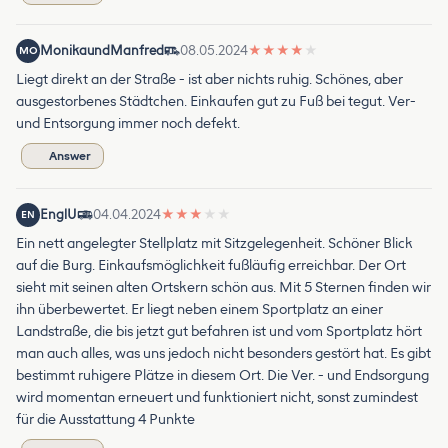
MonikaundManfred
08.05.2024
★
★
★
★
★
MO
Liegt direkt an der Straße - ist aber nichts ruhig. Schönes, aber
ausgestorbenes Städtchen. Einkaufen gut zu Fuß bei tegut. Ver-
und Entsorgung immer noch defekt.
Answer
EnglU
04.04.2024
★
★
★
★
★
EN
Ein nett angelegter Stellplatz mit Sitzgelegenheit. Schöner Blick
auf die Burg. Einkaufsmöglichkeit fußläufig erreichbar. Der Ort
sieht mit seinen alten Ortskern schön aus. Mit 5 Sternen finden wir
ihn überbewertet. Er liegt neben einem Sportplatz an einer
Landstraße, die bis jetzt gut befahren ist und vom Sportplatz hört
man auch alles, was uns jedoch nicht besonders gestört hat. Es gibt
bestimmt ruhigere Plätze in diesem Ort. Die Ver. - und Endsorgung
wird momentan erneuert und funktioniert nicht, sonst zumindest
für die Ausstattung 4 Punkte