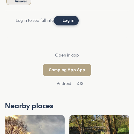
Answer
Log in to see full info
Log in
Open in app
Camping App App
Android
iOS
Nearby places