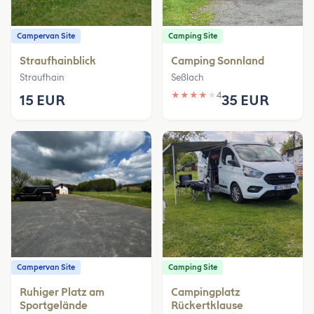
Campervan Site
Camping Site
Straufhainblick
Camping Sonnland
Straufhain
Seßlach
★
★
★
★
★
4
15 EUR
35 EUR
Campervan Site
Camping Site
Ruhiger Platz am
Campingplatz
Sportgelände
Rückertklause