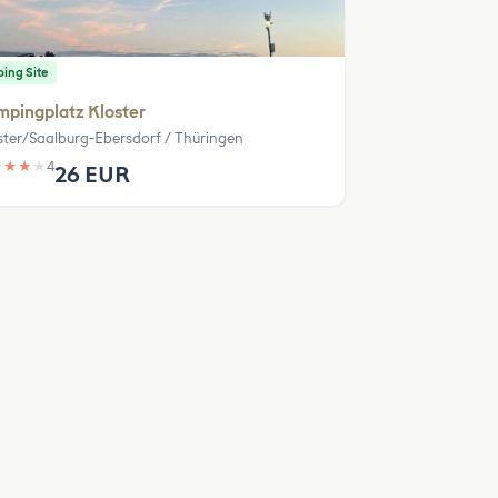
ing Site
pingplatz Kloster
ster/Saalburg-Ebersdorf / Thüringen
★
★
★
★
4
26 EUR