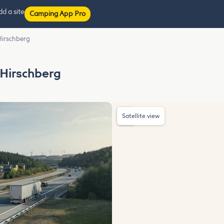
d a site
Camping App Pro
Hirschberg
Hirschberg
Satellite view