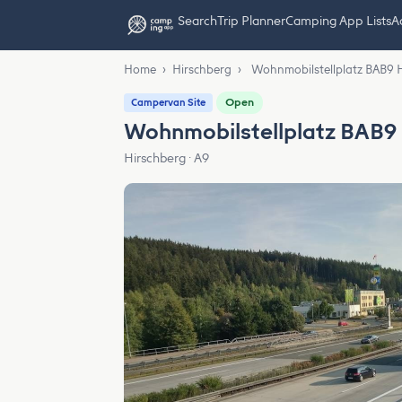
Search
Trip Planner
Camping App Lists
Ad
Home
›
Hirschberg
›
Wohnmobilstellplatz BAB9 
Open
Campervan Site
Wohnmobilstellplatz BAB9 
Hirschberg · A9