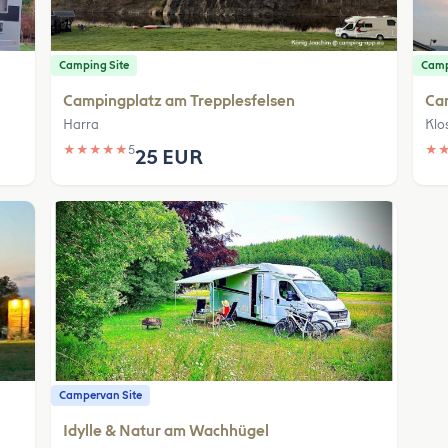
Camping Site
Camp
Campingplatz am Trepplesfelsen
Cam
Harra
Klo
★
★
★
★
★
5
★
25 EUR
Campervan Site
Idylle & Natur am Wachhügel