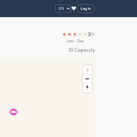
♥
Log in
★
★
★
★
★
3
(1)
Jan – Dec
10 Capacity