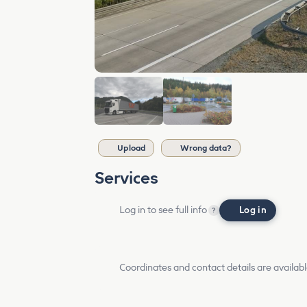
Upload
Wrong data?
Services
Log in to see full info
Log in
?
Coordinates and contact details are availabl