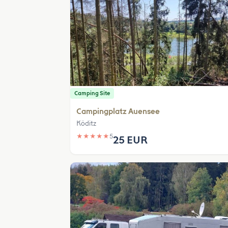
Camping Site
Campingplatz Auensee
Köditz
★
★
★
★
★
5
25 EUR