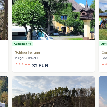
Camping Site
Camp
Schloss Issigau
Ca
Issigau / Bayern
Saa
★
★
★
★
★
5
★
32 EUR