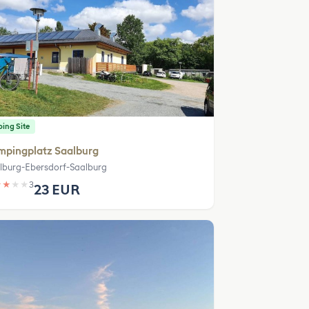
ing Site
mpingplatz Saalburg
lburg-Ebersdorf-Saalburg
★
★
★
★
3
23 EUR