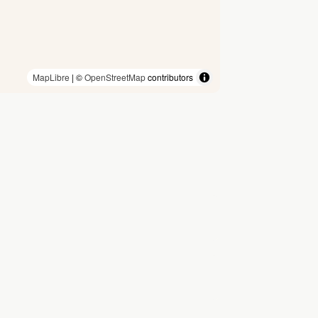
MapLibre
| ©
OpenStreetMap
contributors