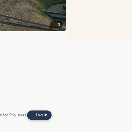
3
e for Pro users.
Log in