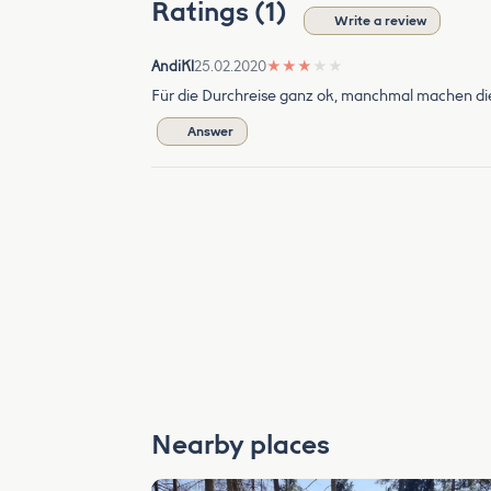
Ratings (1)
Write a review
AndiKl
25.02.2020
★
★
★
★
★
Für die Durchreise ganz ok, manchmal machen di
Answer
Nearby places