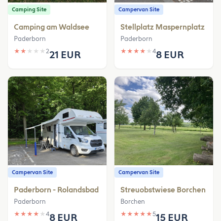
Camping Site
Campervan Site
Camping am Waldsee
Stellplatz Maspernplatz
Paderborn
Paderborn
★
★
★
★
★
2
★
★
★
★
★
4
21 EUR
8 EUR
Campervan Site
Campervan Site
Paderborn - Rolandsbad
Streuobstwiese Borchen
Paderborn
Borchen
★
★
★
★
★
4
★
★
★
★
★
5
8 EUR
15 EUR