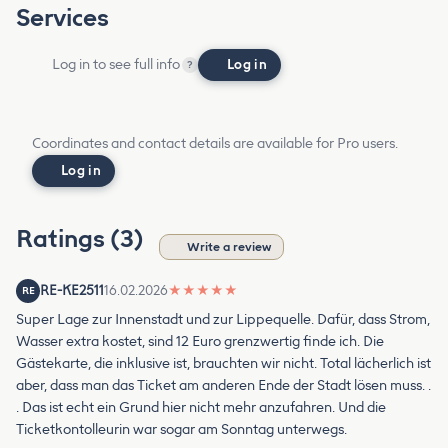
Services
Log in to see full info
Log in
?
Coordinates and contact details are available for Pro users.
Log in
Ratings (3)
Write a review
RE-KE2511
16.02.2026
★
★
★
★
★
RE
Super Lage zur Innenstadt und zur Lippequelle. Dafür, dass Strom,
Wasser extra kostet, sind 12 Euro grenzwertig finde ich. Die
Gästekarte, die inklusive ist, brauchten wir nicht. Total lächerlich ist
aber, dass man das Ticket am anderen Ende der Stadt lösen muss. .
. Das ist echt ein Grund hier nicht mehr anzufahren. Und die
Ticketkontolleurin war sogar am Sonntag unterwegs.