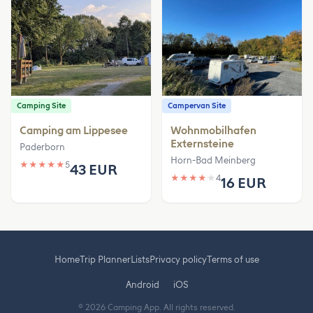
Camping Site
Campervan Site
Camping am Lippesee
Wohnmobilhafen
Externsteine
Paderborn
Horn-Bad Meinberg
★
★
★
★
★
5
43 EUR
★
★
★
★
★
4
16 EUR
Home
Trip Planner
Lists
Privacy policy
Terms of use
Android
iOS
© 2026 Camping App. All rights reserved.