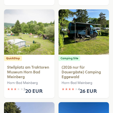
QuickStop
Camping Site
Stellplatz am Traktoren
(2026 nur für
Museum Horn Bad
Dauergäste) Camping
Meinberg
Eggewald
Horn-Bad Meinberg
Horn-Bad Meinberg
★
★
★
★
★
3
★
★
★
★
★
4
20 EUR
26 EUR