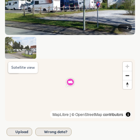
2
Satellite view
MapLibre
| ©
OpenStreetMap
contributors
Upload
Wrong data?