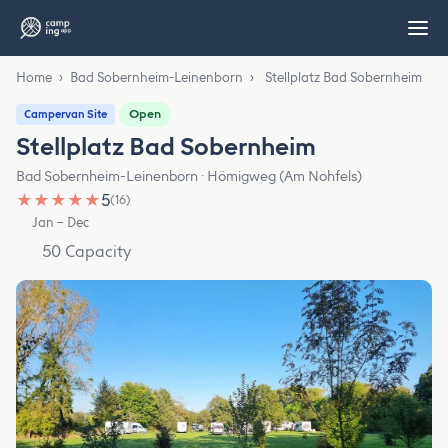
Home
›
Bad Sobernheim-Leinenborn
›
Stellplatz Bad Sobernheim
Open
Campervan Site
Stellplatz Bad Sobernheim
Bad Sobernheim-Leinenborn · Hömigweg (Am Nohfels)
★
★
★
★
★
5
(16)
Jan – Dec
50 Capacity