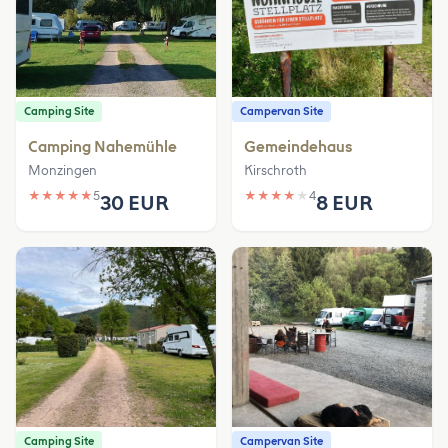
Camping Site
Campervan Site
Camping Nahemühle
Gemeindehaus
Monzingen
Kirschroth
★
★
★
★
★
5
★
★
★
★
★
4
30 EUR
8 EUR
Camping Site
Campervan Site