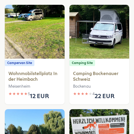
Campervan Site
Camping Site
Wohnmobilstellplatz In
Camping Bockenauer
der Heimbach
Schweiz
Meisenheim
Bockenau
★
★
★
★
★
5
★
★
★
★
★
4
12 EUR
22 EUR