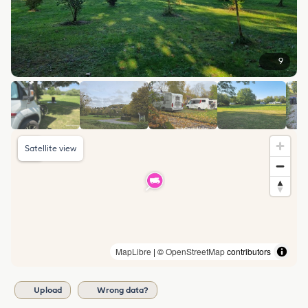
9
Satellite view
MapLibre
| ©
OpenStreetMap
contributors
Upload
Wrong data?