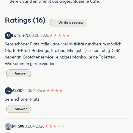
Bereich und empfiehlt das angeschlossene Café.
Ratings (16)
Write a review
Familie N.
08.08.2026
★
★
★
★
★
FA
Sehr schöner Platz, tolle Lage, viel Aktivität rundherum möglich
(Barfuß-Pfad, Radwege, Freibad, Minigolf…), schön ruhig, Café
nebenan, Brötchenservice…einziges Manko, keine Toiletten.
Wir kommen gerne wieder!!
Answer
A2310
24.05.2026
★
★
★
★
★
A2
Sehr schöner Platz
Answer
M+S
03.04.2026
★
★
★
★
★