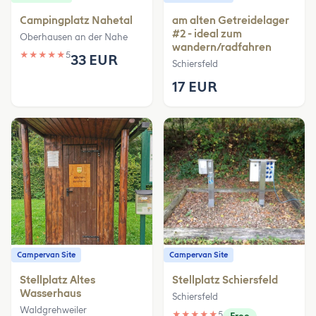
Campingplatz Nahetal
am alten Getreidelager
#2 - ideal zum
Oberhausen an der Nahe
wandern/radfahren
★
★
★
★
★
5
33 EUR
Schiersfeld
17 EUR
Campervan Site
Campervan Site
Stellplatz Altes
Stellplatz Schiersfeld
Wasserhaus
Schiersfeld
Waldgrehweiler
★
★
★
★
★
5