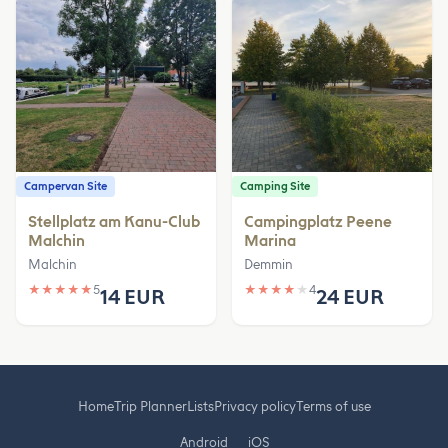
Campervan Site
Camping Site
Stellplatz am Kanu-Club
Campingplatz Peene
Malchin
Marina
Malchin
Demmin
★
★
★
★
★
5
★
★
★
★
★
4
14 EUR
24 EUR
Home
Trip Planner
Lists
Privacy policy
Terms of use
Android
iOS