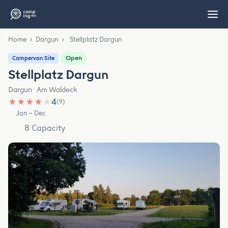
Home
›
Dargun
›
Stellplatz Dargun
Open
Campervan Site
Stellplatz Dargun
Dargun · Am Waldeck
★
★
★
★
★
4
(9)
Jan – Dec
8 Capacity