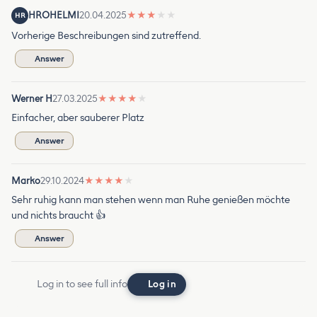
HROHELMI
20.04.2025
★
★
★
★
★
HR
Vorherige Beschreibungen sind zutreffend.
Answer
Werner H
27.03.2025
★
★
★
★
★
Einfacher, aber sauberer Platz
Answer
Marko
29.10.2024
★
★
★
★
★
Sehr ruhig kann man stehen wenn man Ruhe genießen möchte
und nichts braucht 👍
Answer
Log in to see full info
Log in