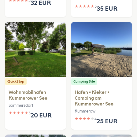
★
★
★
★
★
5
32 EUR
★
★
★
★
★
5
35 EUR
QuickStop
Camping Site
Wohnmobilhafen
Hafen • Kieker •
Kummerower See
Camping am
Kummerower See
Sommersdorf
Kummerow
★
★
★
★
★
5
20 EUR
★
★
★
★
★
4
25 EUR