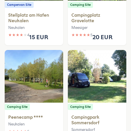
Campervan Site
Camping Site
Stellplatz am Hafen
Campingplatz
Neukalen
Gravelotte
Neukalen
Meesiger
★
★
★
★
★
4
★
★
★
★
★
5
15 EUR
20 EUR
Camping Site
Camping Site
Peenecamp ****
Campingpark
Sommersdorf
Neukalen
Sommersdorf