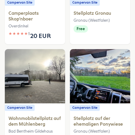
Campervan Site
Campervan Site
Camperplaats
Stellplatz Gronau
Skop'nboer
Gronau (Westfalen)
Overdinkel
Free
★
★
★
★
★
5
20 EUR
Campervan Site
Campervan Site
Wohnmobilstellplatz auf
Stellplatz auf der
dem Mühlenberg
ehemaligen Ponywiese
Bad Bentheim Gildehaus
Gronau (Westfalen)