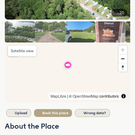
20
Satellite view
MapLibre
| ©
OpenStreetMap
contributors
Upload
Book this place
Wrong data?
About the Place