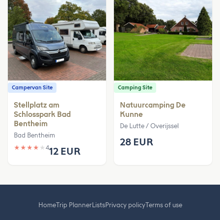
Campervan Site
Camping Site
Stellplatz am
Natuurcamping De
Schlosspark Bad
Kunne
Bentheim
De Lutte / Overijssel
Bad Bentheim
28 EUR
★
★
★
★
★
4
12 EUR
Home
Trip Planner
Lists
Privacy policy
Terms of use