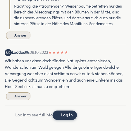
Nachtrag: die \"tropfenden\" Weidenbäume betreffen nur den
Bereich des Alleecampings mit den Bäumen in der Mitte, also
die zu reservierenden Plätze, und dort vermutlich auch nur die
hinteren Plätze in der Nähe des Mobilfunk-Sendemastes
Answer
Loddos
08.10.2023
★
★
★
★
★
LO
Wir haben uns dann doch für den Naturplatz entschieden,
Wunderschön am Wald gelegen Allerdings ohne Irgendwelche
Versorgung war aber nicht schlimm da wir autark stehen können,
Die Gegend lädt zum Wandern ein und auch eine Einkehr ins das
Haus Seeblick ist nur zu empfehlen.
Answer
Log in to see full info
Log in