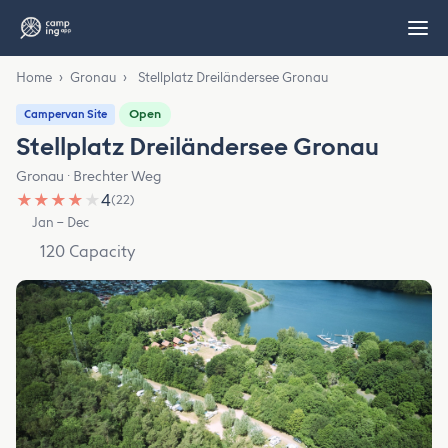
Home
›
Gronau
›
Stellplatz Dreiländersee Gronau
Open
Campervan Site
Stellplatz Dreiländersee Gronau
Gronau · Brechter Weg
★
★
★
★
★
4
(22)
Jan – Dec
120 Capacity