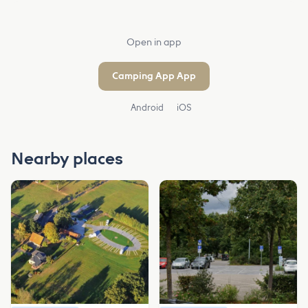
Open in app
Camping App App
Android
iOS
Nearby places