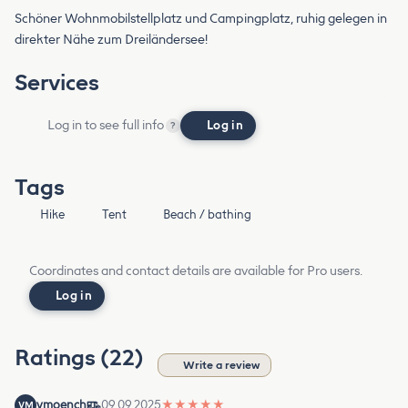
Schöner Wohnmobilstellplatz und Campingplatz, ruhig gelegen in
direkter Nähe zum Dreiländersee!
Services
Log in to see full info
Log in
?
Tags
Hike
Tent
Beach / bathing
Coordinates and contact details are available for Pro users.
Log in
Ratings (22)
Write a review
vmoench
09.09.2025
★
★
★
★
★
VM