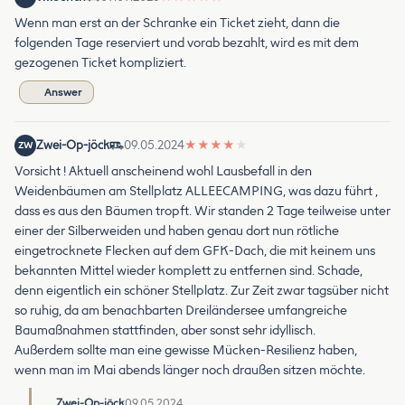
Wenn man erst an der Schranke ein Ticket zieht, dann die
folgenden Tage reserviert und vorab bezahlt, wird es mit dem
gezogenen Ticket kompliziert.
Answer
Zwei-Op-jöck
09.05.2024
★
★
★
★
★
ZW
Vorsicht ! Aktuell anscheinend wohl Lausbefall in den
Weidenbäumen am Stellplatz ALLEECAMPING, was dazu führt ,
dass es aus den Bäumen tropft. Wir standen 2 Tage teilweise unter
einer der Silberweiden und haben genau dort nun rötliche
eingetrocknete Flecken auf dem GFK-Dach, die mit keinem uns
bekannten Mittel wieder komplett zu entfernen sind. Schade,
denn eigentlich ein schöner Stellplatz. Zur Zeit zwar tagsüber nicht
so ruhig, da am benachbarten Dreiländersee umfangreiche
Baumaßnahmen stattfinden, aber sonst sehr idyllisch.
Außerdem sollte man eine gewisse Mücken-Resilienz haben,
wenn man im Mai abends länger noch draußen sitzen möchte.
Zwei-Op-jöck
09.05.2024