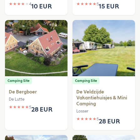
★
★
★
★
★
4
★
★
★
★
★
5
10 EUR
15 EUR
Camping Site
Camping Site
De Bergboer
De Veldzijde
Vakantiehuisjes & Mini
De Lutte
Camping
★
★
★
★
★
5
28 EUR
Losser
★
★
★
★
★
5
28 EUR