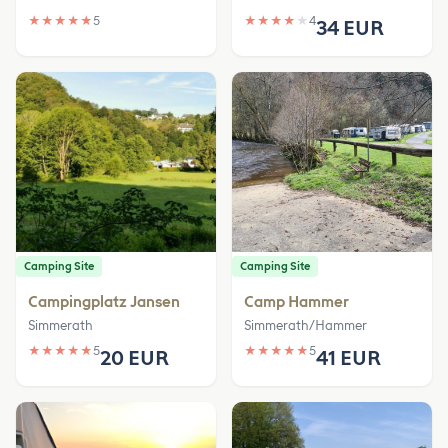
★
★
★
★
★
5
★
★
★
★
★
4
34 EUR
Camping Site
Camping Site
Campingplatz Jansen
Camp Hammer
Simmerath
Simmerath/Hammer
★
★
★
★
★
5
★
★
★
★
★
5
20 EUR
41 EUR