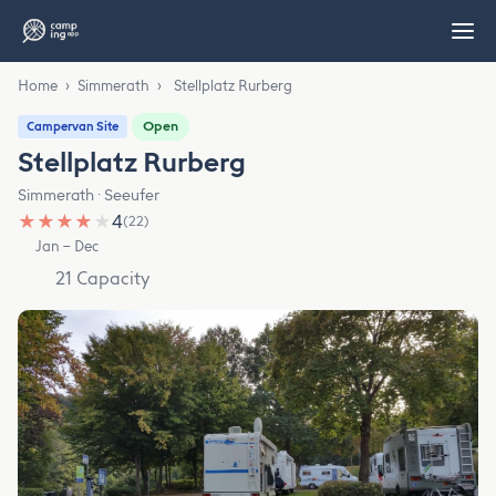
Home
›
Simmerath
›
Stellplatz Rurberg
Open
Campervan Site
Stellplatz Rurberg
Simmerath · Seeufer
★
★
★
★
★
4
(22)
Jan – Dec
21 Capacity