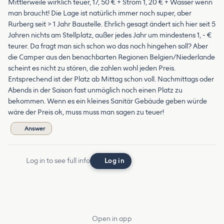
Mittlerweile wirklich teuer, 17, 50 € + Strom 1, 20 € + Wasser wenn
man braucht! Die Lage ist natürlich immer noch super, aber
Rurberg seit > 1 Jahr Baustelle. Ehrlich gesagt ändert sich hier seit 5
Jahren nichts am Stellplatz, außer jedes Jahr um mindestens 1, - €
teurer. Da fragt man sich schon wo das noch hingehen soll? Aber
die Camper aus den benachbarten Regionen Belgien/Niederlande
scheint es nicht zu stören, die zahlen wohl jeden Preis.
Entsprechend ist der Platz ab Mittag schon voll. Nachmittags oder
Abends in der Saison fast unmöglich noch einen Platz zu
bekommen. Wenn es ein kleines Sanitär Gebäude geben würde
wäre der Preis ok, muss muss man sagen zu teuer!
Answer
Log in to see full info
Log in
Open in app