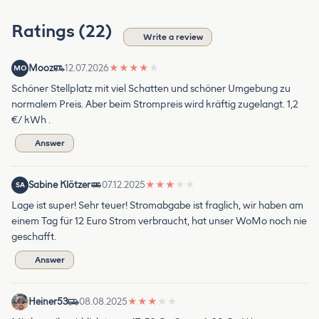
Ratings (22)
Write a review
Mooz
12.07.2026
★
★
★
★
★
MO
Schöner Stellplatz mit viel Schatten und schöner Umgebung zu
normalem Preis. Aber beim Strompreis wird kräftig zugelangt. 1,2
€/ kWh .
Answer
Sabine Klötzer
07.12.2025
★
★
★
★
★
SA
Lage ist super! Sehr teuer! Stromabgabe ist fraglich, wir haben am
einem Tag für 12 Euro Strom verbraucht, hat unser WoMo noch nie
geschafft.
Answer
Heiner53
08.08.2025
★
★
★
★
★