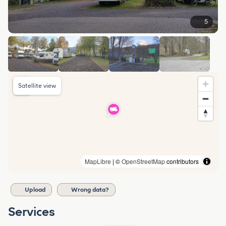
5
Satellite view
MapLibre
| ©
OpenStreetMap
contributors
Upload
Wrong data?
Services