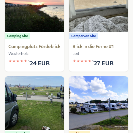
Camping Site
Campervan Site
Campingplatz Fördeblick
Blick in die Ferne #1
Westerholz
Loit
★
★
★
★
★
5
★
★
★
★
★
5
24 EUR
27 EUR