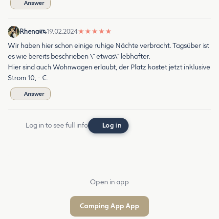
Answer
Rhena
19.02.2024
★
★
★
★
★
Wir haben hier schon einige ruhige Nächte verbracht. Tagsüber ist
es wie bereits beschrieben \" etwas\" lebhafter.
Hier sind auch Wohnwagen erlaubt, der Platz kostet jetzt inklusive
Strom 10, - €.
Answer
Log in to see full info
Log in
Open in app
Camping App App