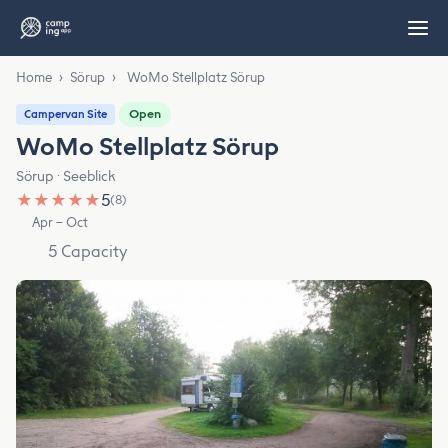
Home
›
Sörup
›
WoMo Stellplatz Sörup
Open
Campervan Site
WoMo Stellplatz Sörup
Sörup · Seeblick
★
★
★
★
★
5
(8)
Apr – Oct
5 Capacity