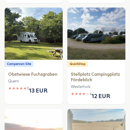
Campervan Site
QuickStop
Obstwiese Fuchsgraben
Stellplatz Campingplatz
Fördeblick
Quern
Westerholz
★
★
★
★
★
5
13 EUR
★
★
★
★
★
4
12 EUR