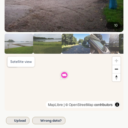
10
Satellite view
MapLibre
| ©
OpenStreetMap
contributors
Upload
Wrong data?