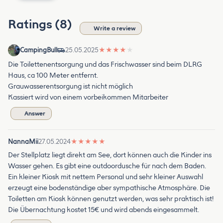
Ratings (8)
Write a review
CampingBull
25.05.2025
★
★
★
★
★
Die Toilettenentsorgung und das Frischwasser sind beim DLRG
Haus, ca 100 Meter entfernt.
Grauwasserentsorgung ist nicht möglich
Kassiert wird von einem vorbeikommen Mitarbeiter
Answer
NannaMii
27.05.2024
★
★
★
★
★
Der Stellplatz liegt direkt am See, dort können auch die Kinder ins
Wasser gehen. Es gibt eine outdoordusche für nach dem Baden.
Ein kleiner Kiosk mit nettem Personal und sehr kleiner Auswahl
erzeugt eine bodenständige aber sympathische Atmosphäre. Die
Toiletten am Kiosk können genutzt werden, was sehr praktisch ist!
Die Übernachtung kostet 15€ und wird abends eingesammelt.