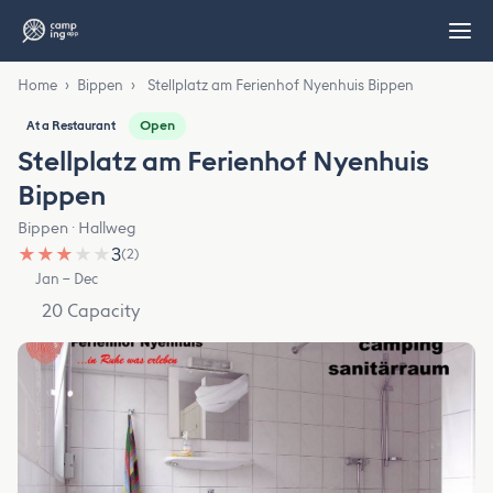
Home
›
Bippen
›
Stellplatz am Ferienhof Nyenhuis Bippen
Open
At a Restaurant
Stellplatz am Ferienhof Nyenhuis
Bippen
Bippen · Hallweg
★
★
★
★
★
3
(2)
Jan – Dec
20 Capacity