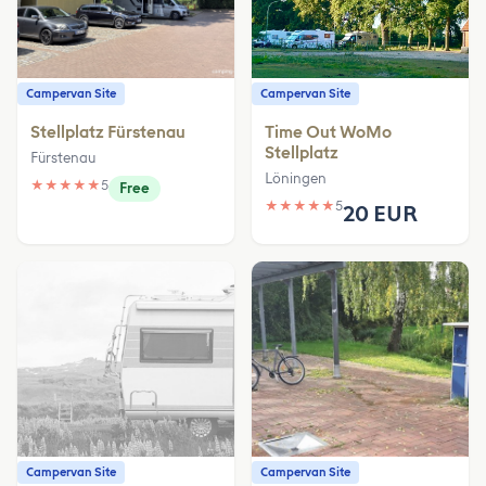
Campervan Site
Campervan Site
Stellplatz Fürstenau
Time Out WoMo
Stellplatz
Fürstenau
Löningen
★
★
★
★
★
5
Free
★
★
★
★
★
5
20 EUR
Campervan Site
Campervan Site