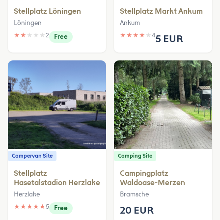
Stellplatz Löningen
Stellplatz Markt Ankum
Löningen
Ankum
★
★
★
★
★
2
★
★
★
★
★
4
Free
5 EUR
Campervan Site
Camping Site
Stellplatz
Campingplatz
Hasetalstadion Herzlake
Waldoase-Merzen
Herzlake
Bramsche
★
★
★
★
★
5
Free
20 EUR