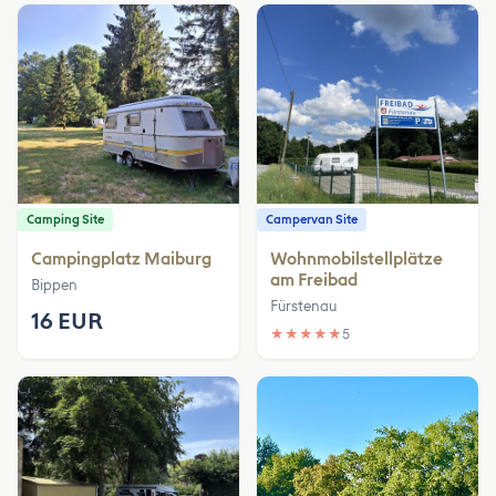
Camping Site
Campervan Site
Campingplatz Maiburg
Wohnmobilstellplätze
am Freibad
Bippen
Fürstenau
16 EUR
★
★
★
★
★
5