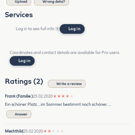
Upload
Wrong data?
Services
Log in to see full info
Log in
?
Coordinates and contact details are available for Pro users.
Log in
Ratings (2)
Write a review
Frank (Familie )
25.02.2020
★
★
★
★
★
Ein schöner Platz....im Sommer bestimmt noch schöner.....
Answer
Mechthild
25.02.2020
★
★
★
★
★