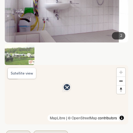
2
Satellite view
MapLibre
| ©
OpenStreetMap
contributors