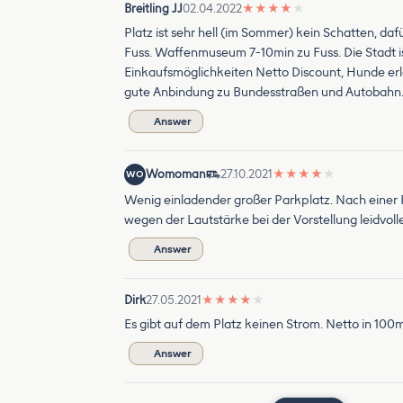
Breitling JJ
02.04.2022
★
★
★
★
★
Platz ist sehr hell (im Sommer) kein Schatten, d
Fuss. Waffenmuseum 7-10min zu Fuss. Die Stadt is
Einkaufsmöglichkeiten Netto Discount, Hunde er
gute Anbindung zu Bundesstraßen und Autobahn
Answer
Womoman
27.10.2021
★
★
★
★
★
WO
Wenig einladender großer Parkplatz. Nach einer P
wegen der Lautstärke bei der Vorstellung leidvol
Answer
Dirk
27.05.2021
★
★
★
★
★
Es gibt auf dem Platz keinen Strom. Netto in 100
Answer