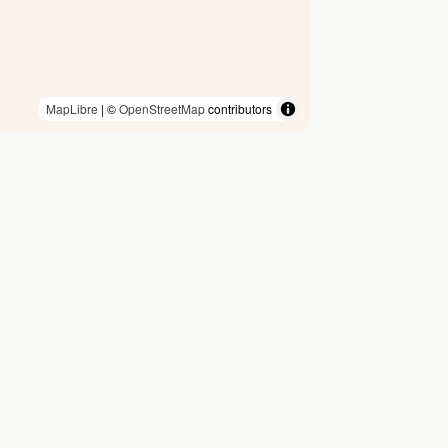
MapLibre
| ©
OpenStreetMap
contributors