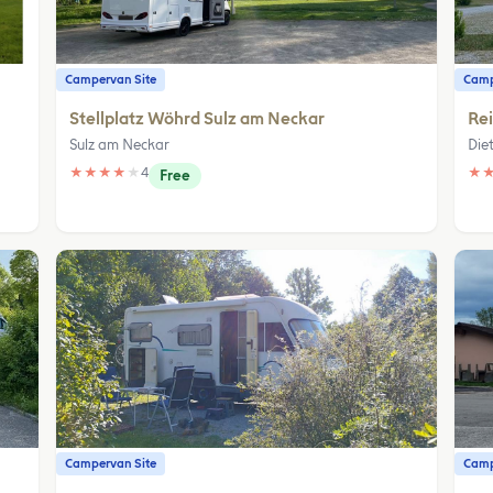
Campervan Site
Camp
Stellplatz Wöhrd Sulz am Neckar
Rei
Sulz am Neckar
Die
★
★
★
★
★
4
★
Free
Campervan Site
Camp