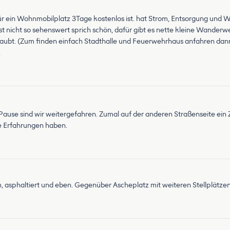
afür ein Wohnmobilplatz 3Tage kostenlos ist. hat Strom, Entsorgung un
t nicht so sehenswert sprich schön, dafür gibt es nette kleine Wanderwe
laubt. (Zum finden einfach Stadthalle und Feuerwehrhaus anfahren da
.
ause sind wir weitergefahren. Zumal auf der anderen Straßenseite ein Z
le Erfahrungen haben.
m, asphaltiert und eben. Gegenüber Ascheplatz mit weiteren Stellplätze