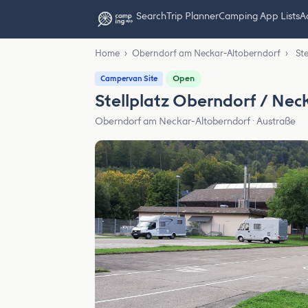
Search
Trip Planner
Camping App Lists
Ad
Home
›
Oberndorf am Neckar-Altoberndorf
›
St
Open
Campervan Site
Stellplatz Oberndorf / Nec
Oberndorf am Neckar-Altoberndorf · Austraße