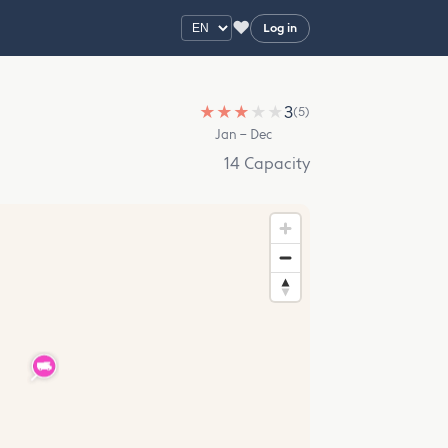
♥
Log in
★
★
★
★
★
3
(5)
Jan – Dec
14 Capacity