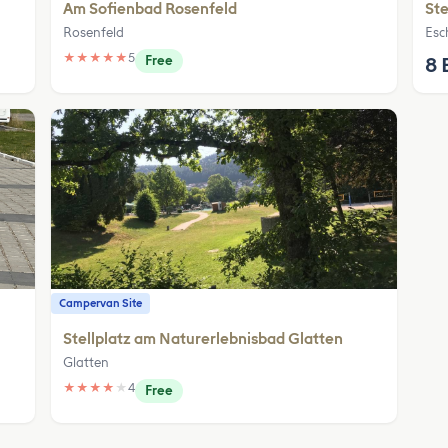
Am Sofienbad Rosenfeld
Ste
Rosenfeld
Esc
★
★
★
★
★
5
Free
8 
Campervan Site
Stellplatz am Naturerlebnisbad Glatten
Glatten
★
★
★
★
★
4
Free