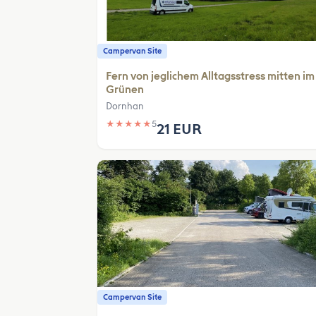
Campervan Site
Fern von jeglichem Alltagsstress mitten im
Grünen
Dornhan
★
★
★
★
★
5
21 EUR
Campervan Site