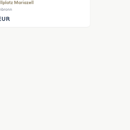
llplatz Mariazell
hbronn
EUR