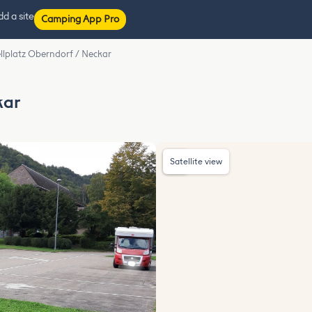
d a site
Camping App Pro
ellplatz Oberndorf / Neckar
kar
Satellite view