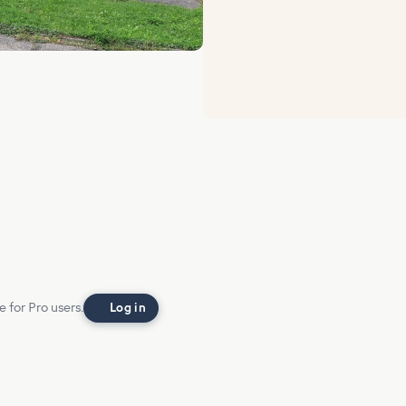
e for Pro users.
Log in