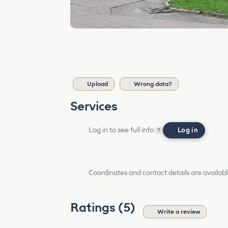
Upload
Wrong data?
Services
Log in to see full info
Log in
?
Coordinates and contact details are availabl
Ratings (5)
Write a review