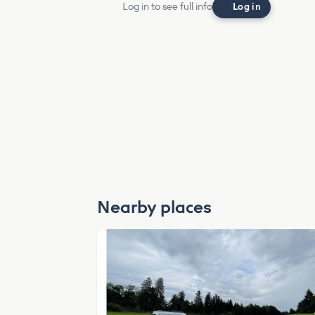
Log in to see full info
Log in
Nearby places