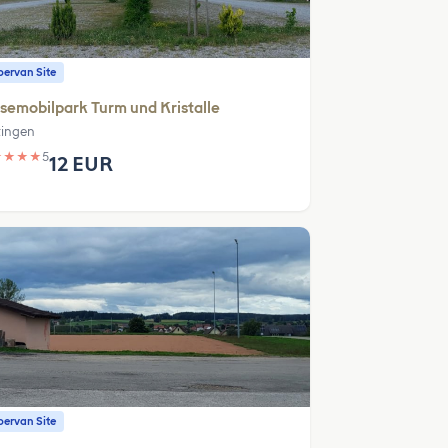
ervan Site
semobilpark Turm und Kristalle
tingen
★
★
★
★
5
12 EUR
ervan Site