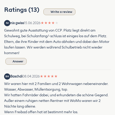
Ratings (13)
Write a review
nix gwiss
15.06.2026
★
★
★
★
★
NI
Gewohnt gute Ausstattung von CCP. Platz liegt direkt am
Schulweg, bei Schulanfang/-schluss ist einiges los auf dem Platz.
Eltern, die ihre Kinder mit dem Auto abholen und dabei den Motor
laufen lassen. Wir werden während Schulbetrieb nicht wieder
kommen!
Answer
Baschdi
08.04.2026
★
★
★
★
★
BA
Wir waren hier mit 2 Familien und 2 Wohnwagen nebeneinander.
Wasser, Abwasser, Müllentsorgung, top.
Wir hatten Fahrräder dabei, und erkundeten die schöne Gegend.
Außer einem ruhigen netten Rentner mit WoMo waren wir 2
Nächte lang alleine.
Wenn Freibad offen hat ist bestimmt mehr los.