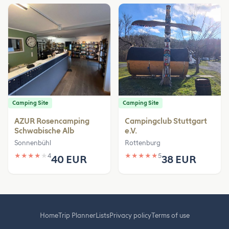
Camping Site
Camping Site
AZUR Rosencamping
Campingclub Stuttgart
Schwabische Alb
e.V.
Sonnenbühl
Rottenburg
★
★
★
★
★
4
★
★
★
★
★
5
40 EUR
38 EUR
Home
Trip Planner
Lists
Privacy policy
Terms of use