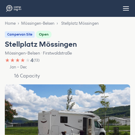
Home
›
Mössingen-Belsen
›
Stellplatz Mössingen
Open
Campervan Site
Stellplatz Mössingen
Mössingen-Belsen · Firstwaldstraße
★
★
★
★
★
4
(13)
Jan – Dec
16 Capacity