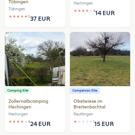
Tübingen
Hechingen
Tübingen
★
★
★
★
★
4
14 EUR
★
★
★
★
★
5
37 EUR
Camping Site
Campervan Site
Zollernalbcamping
Obstwiese im
Hechingen
Breitenbachtal
Hechingen
Reutlingen
★
★
★
★
★
4
★
★
★
★
★
1
24 EUR
15 EUR