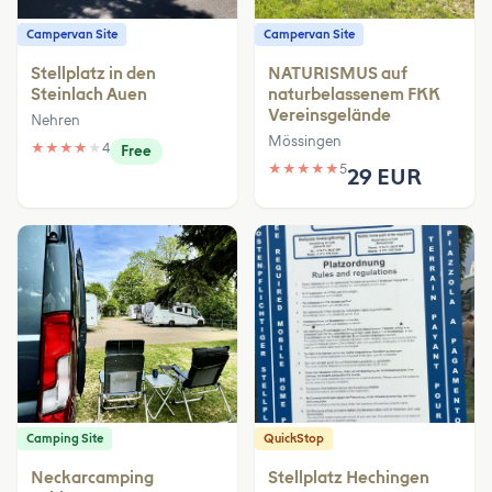
Campervan Site
Campervan Site
Stellplatz in den
NATURISMUS auf
Steinlach Auen
naturbelassenem FKK
Vereinsgelände
Nehren
Mössingen
★
★
★
★
★
4
Free
★
★
★
★
★
5
29 EUR
Camping Site
QuickStop
Neckarcamping
Stellplatz Hechingen