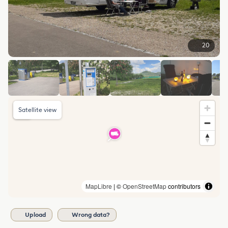
20
Satellite view
MapLibre
| ©
OpenStreetMap
contributors
Upload
Wrong data?