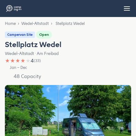
Home
›
Wedel-Altstadt
›
Stellplatz Wedel
Open
Campervan Site
Stellplatz Wedel
Wedel-Altstadt · Am Freibad
★
★
★
★
★
4
(33)
Jan – Dec
48 Capacity