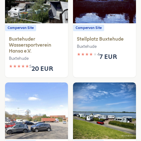
Campervan Site
Campervan Site
Buxtehuder
Stellplatz Buxtehude
Wassersportverein
Buxtehude
Hansa e.V.
★
★
★
★
★
4
7 EUR
Buxtehude
★
★
★
★
★
5
20 EUR