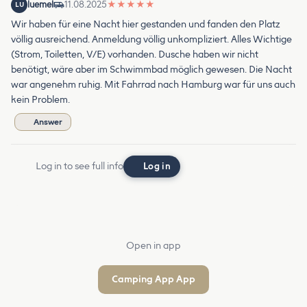
luemel
11.08.2025
★
★
★
★
★
LU
Wir haben für eine Nacht hier gestanden und fanden den Platz
völlig ausreichend. Anmeldung völlig unkompliziert. Alles Wichtige
(Strom, Toiletten, V/E) vorhanden. Dusche haben wir nicht
benötigt, wäre aber im Schwimmbad möglich gewesen. Die Nacht
war angenehm ruhig. Mit Fahrrad nach Hamburg war für uns auch
kein Problem.
Answer
Log in to see full info
Log in
Open in app
Camping App App