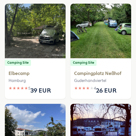
Camping Site
Camping Site
Elbecamp
Campingplatz Neßhof
Hamburg
Guderhandviertel
★
★
★
★
★
5
★
★
★
★
★
4
39 EUR
26 EUR