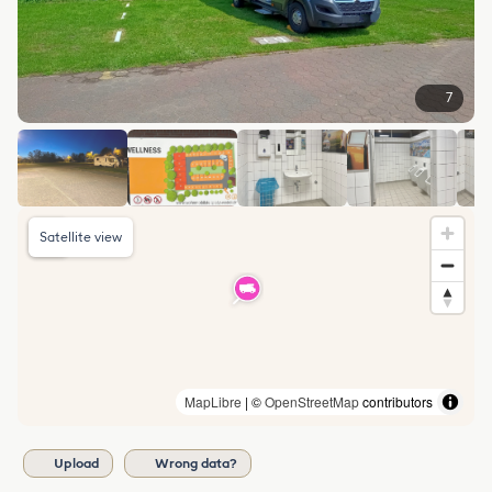
7
Satellite view
MapLibre
| ©
OpenStreetMap
contributors
Upload
Wrong data?