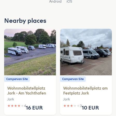
Android
iOS
Nearby places
Campervan Site
Campervan Site
Wohnmobilstellplatz
Wohnmobilstellplatz am
Jork - Am Yachthafen
Festplatz Jork
Jork
Jork
★
★
★
★
★
4
★
★
★
★
★
3
16 EUR
10 EUR