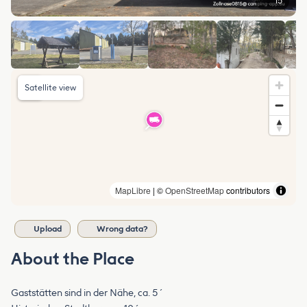
15
Satellite view
MapLibre
| ©
OpenStreetMap
contributors
Upload
Wrong data?
About the Place
Gaststätten sind in der Nähe, ca. 5´