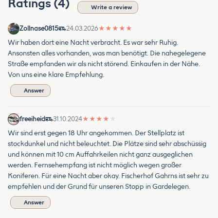
Ratings (4)
Write a review
Zollnase0815
24.03.2026
★
★
★
★
★
Wir haben dort eine Nacht verbracht. Es war sehr Ruhig.
Ansonsten alles vorhanden, was man benötigt. Die nahegelegene
Straße empfanden wir als nicht störend. Einkaufen in der Nähe.
Von uns eine klare Empfehlung.
Answer
freeiheid
31.10.2024
★
★
★
★
★
Wir sind erst gegen 18 Uhr angekommen. Der Stellplatz ist
stockdunkel und nicht beleuchtet. Die Plätze sind sehr abschüssig
und können mit 10 cm Auffahrkeilen nicht ganz ausgeglichen
werden. Fernsehempfang ist nicht möglich wegen großer
Koniferen. Für eine Nacht aber okay. Fischerhof Gahrns ist sehr zu
empfehlen und der Grund für unseren Stopp in Gardelegen.
Answer