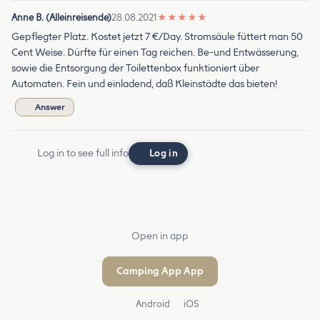
Anne B. (Alleinreisende)
28.08.2021
★
★
★
★
★
Gepflegter Platz. Kostet jetzt 7 €/Day. Stromsäule füttert man 50
Cent Weise. Dürfte für einen Tag reichen. Be-und Entwässerung,
sowie die Entsorgung der Toilettenbox funktioniert über
Automaten. Fein und einladend, daß Kleinstädte das bieten!
Answer
Log in to see full info
Log in
Open in app
Camping App App
Android
iOS