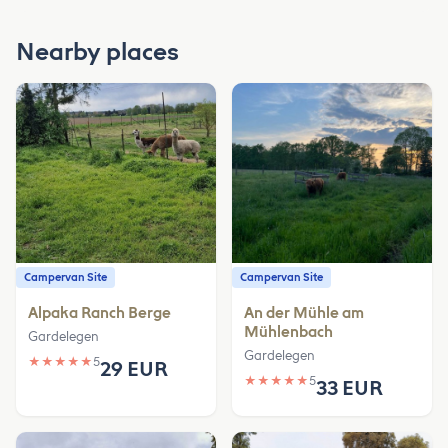
Nearby places
Campervan Site
Campervan Site
Alpaka Ranch Berge
An der Mühle am
Mühlenbach
Gardelegen
Gardelegen
★
★
★
★
★
5
29 EUR
★
★
★
★
★
5
33 EUR