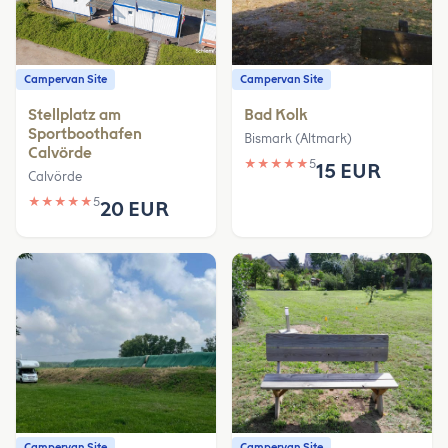
Campervan Site
Campervan Site
Stellplatz am
Bad Kolk
Sportboothafen
Bismark (Altmark)
Calvörde
★
★
★
★
★
5
15 EUR
Calvörde
★
★
★
★
★
5
20 EUR
Campervan Site
Campervan Site