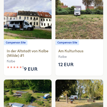
Campervan Site
Campervan Site
In der Altstadt von Kalbe
Am Kulturhaus
(Milde) #1
Kalbe
Kalbe
12 EUR
★
★
★
★
★
5
9 EUR