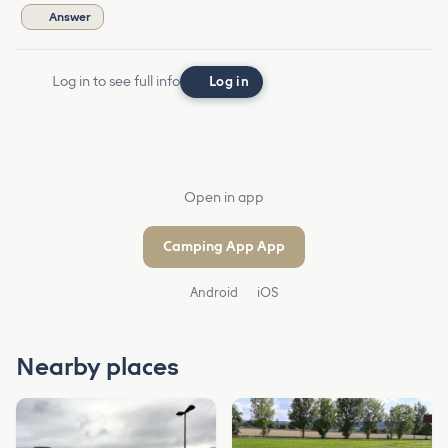
Answer
Log in to see full info
Log in
Open in app
Camping App App
Android
iOS
Nearby places