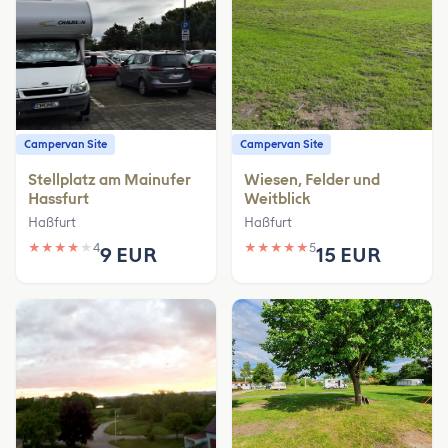
Campervan Site
Campervan Site
Stellplatz am Mainufer
Wiesen, Felder und
Hassfurt
Weitblick
Haßfurt
Haßfurt
★
★
★
★
★
4
★
★
★
★
★
5
9 EUR
15 EUR