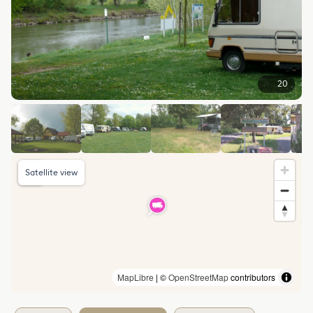
20
Satellite view
MapLibre
| ©
OpenStreetMap
contributors