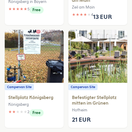
am Main
Königsberg in Bayern
Zeil am Main
★
★
★
★
★
5
Free
★
★
★
★
★
4
13 EUR
Campervan Site
Campervan Site
Stellplatz Königsberg
Befestigter Stellplatz
mitten im Grünen
Königsberg
Hofheim
★
★
★
★
★
2
Free
21 EUR