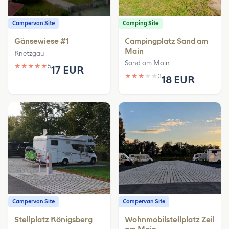
Campervan Site
Camping Site
Gänsewiese #1
Campingplatz Sand am
Main
Knetzgau
Sand am Main
★
★
★
★
★
5
17 EUR
★
★
★
★
★
3
18 EUR
Campervan Site
Campervan Site
Stellplatz Königsberg
Wohnmobilstellplatz Zeil