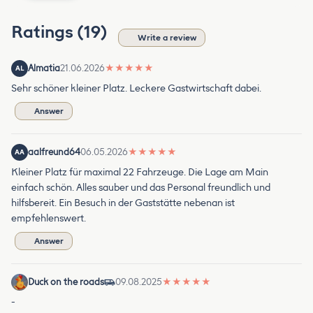
Ratings (19)
Write a review
Almatia
21.06.2026
★
★
★
★
★
AL
Sehr schöner kleiner Platz. Leckere Gastwirtschaft dabei.
Answer
aalfreund64
06.05.2026
★
★
★
★
★
AA
Kleiner Platz für maximal 22 Fahrzeuge. Die Lage am Main
einfach schön. Alles sauber und das Personal freundlich und
hilfsbereit. Ein Besuch in der Gaststätte nebenan ist
empfehlenswert.
Answer
Duck on the roads
09.08.2025
★
★
★
★
★
-