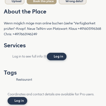
Upload
Book this place
Wrong data?
About the Place
Wenn möglich möge man online buchen (siehe "Verfügbarkeit
prüfen"-Knopf. Neue TelNrn von Platzwart: Klaus +491605196368
Chris: +4917663146249
Services
Log in to see full info
Log in
?
Tags
Restaurant
Coordinates and contact details are available for Pro users.
Log in