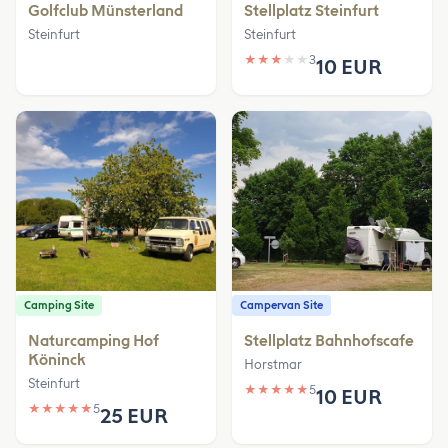
Golfclub Münsterland
Stellplatz Steinfurt
Steinfurt
Steinfurt
★
★
★
★
★
3
10 EUR
Camping Site
Campervan Site
Naturcamping Hof
Stellplatz Bahnhofscafe
Köninck
Horstmar
Steinfurt
★
★
★
★
★
5
10 EUR
★
★
★
★
★
5
25 EUR