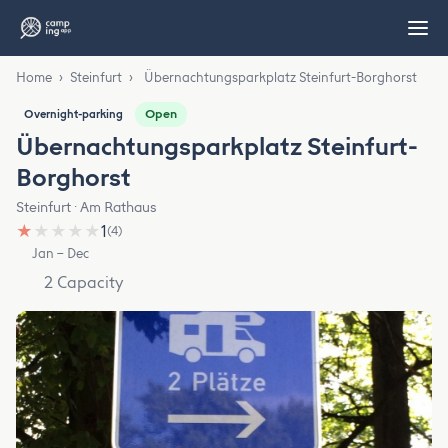
Home
›
Steinfurt
›
Übernachtungsparkplatz Steinfurt-Borghorst
Open
Overnight-parking
Übernachtungsparkplatz Steinfurt-
Borghorst
Steinfurt · Am Rathaus
★
★
★
★
★
1
(4)
Jan – Dec
2 Capacity