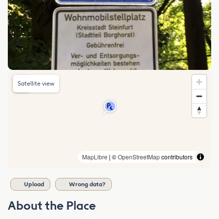
Satellite view
MapLibre
| ©
OpenStreetMap
contributors
Upload
Wrong data?
About the Place