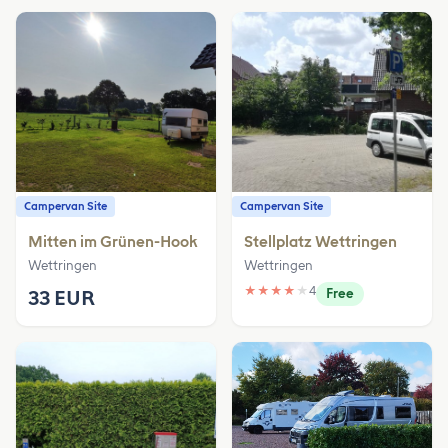
Campervan Site
Campervan Site
Mitten im Grünen-Hook
Stellplatz Wettringen
Wettringen
Wettringen
★
★
★
★
★
4
33 EUR
Free