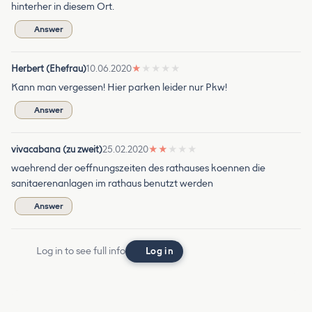
hinterher in diesem Ort.
Answer
Herbert (Ehefrau)
10.06.2020
★
★
★
★
★
Kann man vergessen! Hier parken leider nur Pkw!
Answer
vivacabana (zu zweit)
25.02.2020
★
★
★
★
★
waehrend der oeffnungszeiten des rathauses koennen die
sanitaerenanlagen im rathaus benutzt werden
Answer
Log in to see full info
Log in