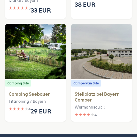
Marktl / Bayern
38 EUR
★
★
★
★
★
5
33 EUR
Camping Site
Campervan Site
Camping Seebauer
Stellplatz bei Bayern
Camper
Tittmoning / Bayern
Wurmannsquick
★
★
★
★
★
4
29 EUR
★
★
★
★
★
4