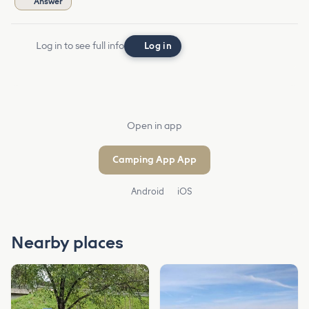
Answer
Log in to see full info
Log in
Open in app
Camping App App
Android
iOS
Nearby places