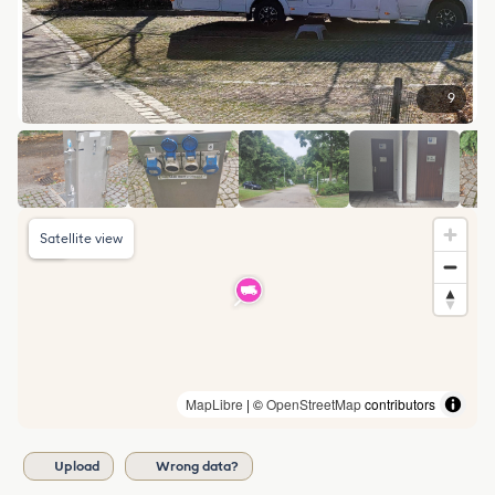
9
Satellite view
MapLibre
| ©
OpenStreetMap
contributors
Upload
Wrong data?