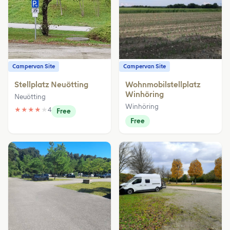
Campervan Site
Campervan Site
Stellplatz Neuötting
Wohnmobilstellplatz
Winhöring
Neuötting
Winhöring
★
★
★
★
★
4
Free
Free