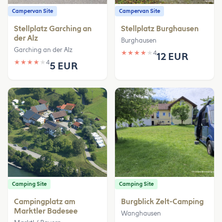
Campervan Site
Campervan Site
Stellplatz Garching an
Stellplatz Burghausen
der Alz
Burghausen
Garching an der Alz
★
★
★
★
★
4
12 EUR
★
★
★
★
★
4
5 EUR
Camping Site
Camping Site
Campingplatz am
Burgblick Zelt-Camping
Marktler Badesee
Wanghausen