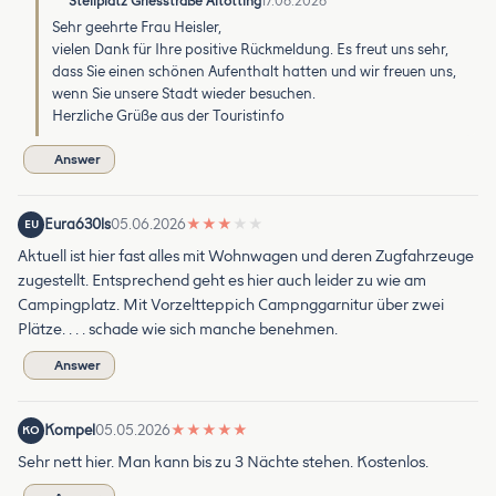
Stellplatz Griesstraße Altötting
17.06.2026
Sehr geehrte Frau Heisler,
vielen Dank für Ihre positive Rückmeldung. Es freut uns sehr,
dass Sie einen schönen Aufenthalt hatten und wir freuen uns,
wenn Sie unsere Stadt wieder besuchen.
Herzliche Grüße aus der Touristinfo
Answer
Eura630ls
05.06.2026
★
★
★
★
★
EU
Aktuell ist hier fast alles mit Wohnwagen und deren Zugfahrzeuge
zugestellt. Entsprechend geht es hier auch leider zu wie am
Campingplatz. Mit Vorzeltteppich Campnggarnitur über zwei
Plätze. . . . schade wie sich manche benehmen.
Answer
Kompel
05.05.2026
★
★
★
★
★
KO
Sehr nett hier. Man kann bis zu 3 Nächte stehen. Kostenlos.