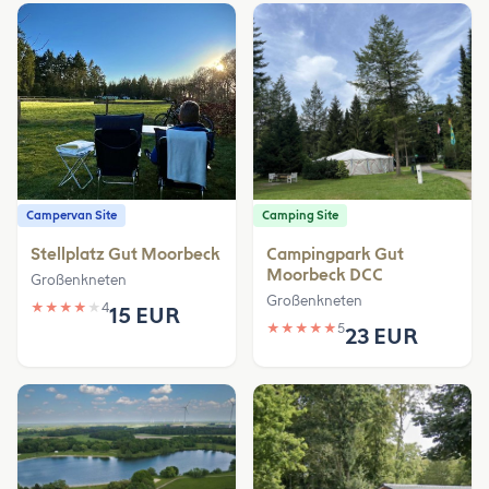
Campervan Site
Camping Site
Stellplatz Gut Moorbeck
Campingpark Gut
Moorbeck DCC
Großenkneten
Großenkneten
★
★
★
★
★
4
15 EUR
★
★
★
★
★
5
23 EUR