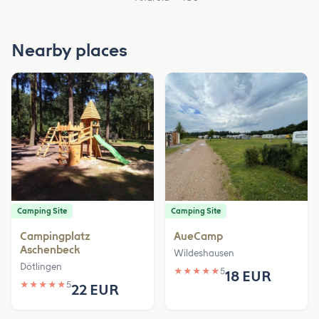
Nearby places
Camping Site
Camping Site
Campingplatz
AueCamp
Aschenbeck
Wildeshausen
Dötlingen
★
★
★
★
★
5
18 EUR
★
★
★
★
★
5
22 EUR