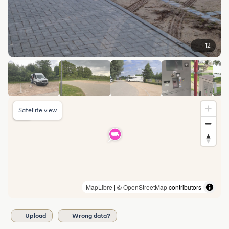
12
Satellite view
MapLibre
| ©
OpenStreetMap
contributors
Upload
Wrong data?