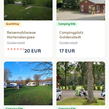
QuickStop
Camping Site
Reisemobilwiese
Campingplatz
Hartensbergsee
Goldenstedt
Goldenstedt
Goldenstedt
★
★
★
★
★
5
20 EUR
17 EUR
Camping Site
Camping Site