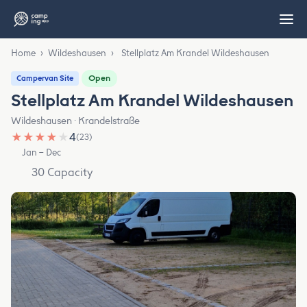
Home
›
Wildeshausen
›
Stellplatz Am Krandel Wildeshausen
Open
Campervan Site
Stellplatz Am Krandel Wildeshausen
Wildeshausen · Krandelstraße
★
★
★
★
★
4
(23)
Jan – Dec
30 Capacity