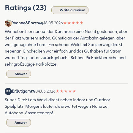
Ratings (23)
Write a review
Yvonne&Rocco
18.05.2026
★
★
★
★
★
Wir haben hier nur auf der Durchreise eine Nacht gestanden, aber
der Platz war sehr schön. Günstig an der Autobahn gelegen, aber
weit genug ohne Lärm. Ein schöner Wald mit Spazierweg direkt
nebenan. Einchecken war einfach und das Guthaben für Strom
wurde 1 Tag später zurückgebucht. Schöne Picknickbereiche und
sehr großzügige Parkplätze.
Answer
Bräutigam
04.05.2026
★
★
★
★
★
BR
Super. Direkt am Wald, direkt neben Indoor und Outdoor
Spielplatz. Morgens lauter als erwartet wegen Nähe zur
Autobahn. Ansonsten top!
Answer