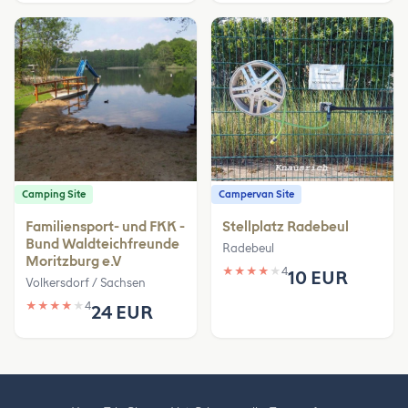
Camping Site
Campervan Site
Familiensport- und FKK -
Stellplatz Radebeul
Bund Waldteichfreunde
Radebeul
Moritzburg e.V
★
★
★
★
★
4
10 EUR
Volkersdorf / Sachsen
★
★
★
★
★
4
24 EUR