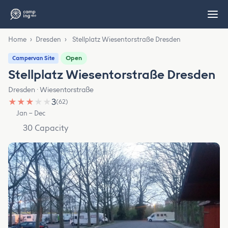
Home
›
Dresden
›
Stellplatz Wiesentorstraße Dresden
Open
Campervan Site
Stellplatz Wiesentorstraße Dresden
Dresden · Wiesentorstraße
★
★
★
★
★
3
(62)
Jan – Dec
30 Capacity