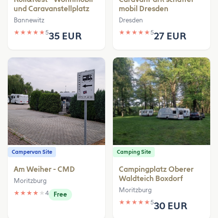
und Caravanstellplatz
mobil Dresden
Bannewitz
Dresden
★
★
★
★
★
5
★
★
★
★
★
5
35 EUR
27 EUR
Campervan Site
Camping Site
Am Weiher - CMD
Campingplatz Oberer
Waldteich Boxdorf
Moritzburg
Moritzburg
★
★
★
★
★
4
Free
★
★
★
★
★
5
30 EUR