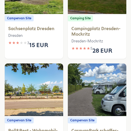
Campervan Site
Camping Site
Sachsenplatz Dresden
Campingplatz Dresden-
Mockritz
Dresden
Dresden-Mockritz
★
★
★
★
★
3
15 EUR
★
★
★
★
★
5
28 EUR
Campervan Site
Campervan Site
Roll&Rest - Wohnmobil-
CaravanPark schaffer-