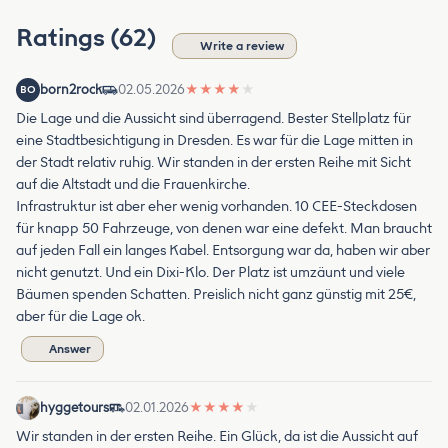
Ratings (62)
Write a review
born2rock
02.05.2026
★
★
★
★
★
BO
Die Lage und die Aussicht sind überragend. Bester Stellplatz für
eine Stadtbesichtigung in Dresden. Es war für die Lage mitten in
der Stadt relativ ruhig. Wir standen in der ersten Reihe mit Sicht
auf die Altstadt und die Frauenkirche.
Infrastruktur ist aber eher wenig vorhanden. 10 CEE-Steckdosen
für knapp 50 Fahrzeuge, von denen war eine defekt. Man braucht
auf jeden Fall ein langes Kabel. Entsorgung war da, haben wir aber
nicht genutzt. Und ein Dixi-Klo. Der Platz ist umzäunt und viele
Bäumen spenden Schatten. Preislich nicht ganz günstig mit 25€,
aber für die Lage ok.
Answer
hyggetours
02.01.2026
★
★
★
★
★
Wir standen in der ersten Reihe. Ein Glück, da ist die Aussicht auf