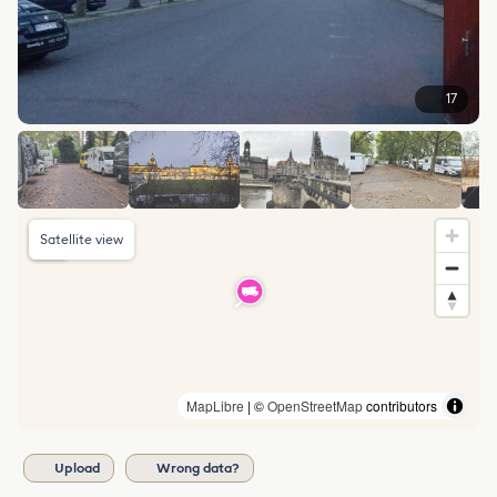
17
Satellite view
MapLibre
| ©
OpenStreetMap
contributors
Upload
Wrong data?