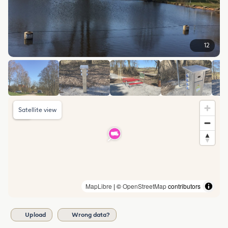
12
Satellite view
MapLibre
| ©
OpenStreetMap
contributors
Upload
Wrong data?