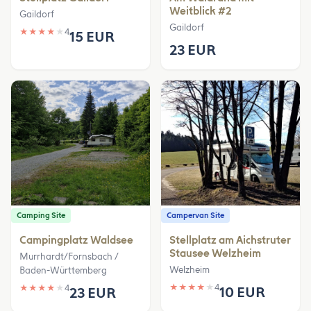
Weitblick #2
Gaildorf
Gaildorf
★
★
★
★
★
4
15 EUR
23 EUR
Camping Site
Campervan Site
Campingplatz Waldsee
Stellplatz am Aichstruter
Stausee Welzheim
Murrhardt/Fornsbach /
Welzheim
Baden-Württemberg
★
★
★
★
★
4
★
★
★
★
★
4
10 EUR
23 EUR