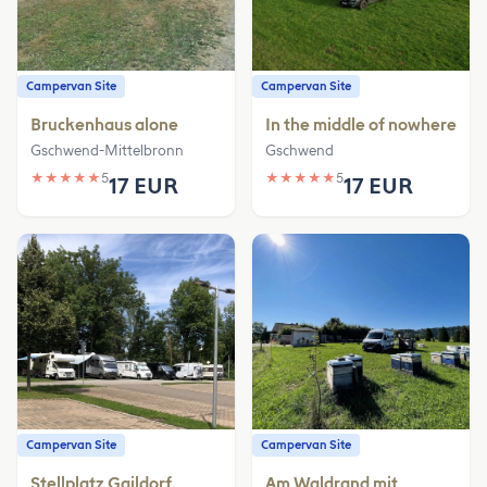
Campervan Site
Campervan Site
Bruckenhaus alone
In the middle of nowhere
Gschwend-Mittelbronn
Gschwend
★
★
★
★
★
5
★
★
★
★
★
5
17 EUR
17 EUR
Campervan Site
Campervan Site
Stellplatz Gaildorf
Am Waldrand mit