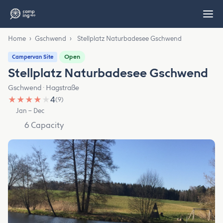
Home
›
Gschwend
›
Stellplatz Naturbadesee Gschwend
Open
Campervan Site
Stellplatz Naturbadesee Gschwend
Gschwend · Hagstraße
★
★
★
★
★
4
(9)
Jan – Dec
6 Capacity