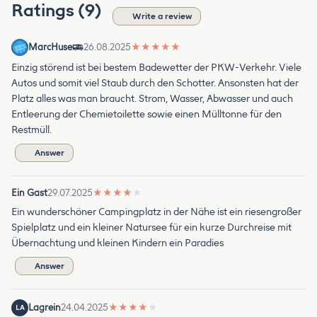
Ratings (9)
Write a review
MarcHuse
26.08.2025
★
★
★
★
★
Einzig störend ist bei bestem Badewetter der PKW-Verkehr. Viele
Autos und somit viel Staub durch den Schotter. Ansonsten hat der
Platz alles was man braucht. Strom, Wasser, Abwasser und auch
Entleerung der Chemietoilette sowie einen Mülltonne für den
Restmüll.
Answer
Ein Gast
29.07.2025
★
★
★
★
★
Ein wunderschöner Campingplatz in der Nähe ist ein riesengroßer
Spielplatz und ein kleiner Natursee für ein kurze Durchreise mit
Übernachtung und kleinen Kindern ein Paradies
Answer
Lagrein
24.04.2025
★
★
★
★
★
LA