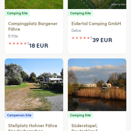
Camping Site
Camping Site
Campingplatz Bargener
Eidertal Camping GmbH
Fähre
Delve
Erfde
★
★
★
★
★
5
39 EUR
★
★
★
★
★
5
18 EUR
Campervan Site
Camping Site
Stellplatz Hohner Fähre
Süderstapel,