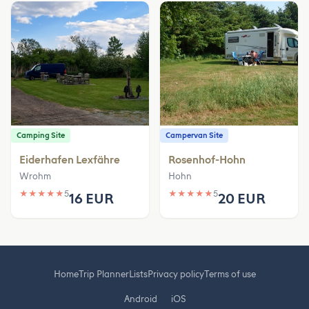
Camping Site
Campervan Site
Eiderhafen Lexfähre
Rosenhof-Hohn
Wrohm
Hohn
★
★
★
★
★
5
★
★
★
★
★
5
16 EUR
20 EUR
Home
Trip Planner
Lists
Privacy policy
Terms of use
Android
iOS