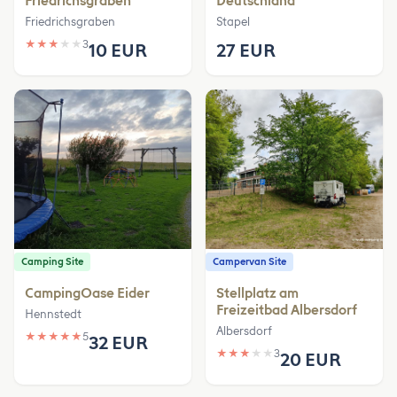
Friedrichsgraben
Deutschland
Friedrichsgraben
Stapel
★
★
★
★
★
3
10 EUR
27 EUR
Camping Site
Campervan Site
CampingOase Eider
Stellplatz am
Freizeitbad Albersdorf
Hennstedt
Albersdorf
★
★
★
★
★
5
32 EUR
★
★
★
★
★
3
20 EUR