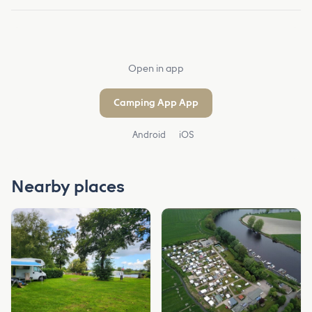
Open in app
Camping App App
Android
iOS
Nearby places