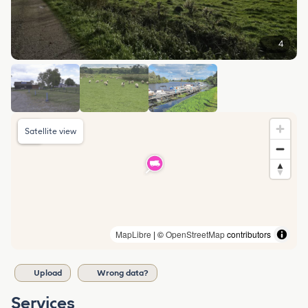
4
Satellite view
MapLibre
| ©
OpenStreetMap
contributors
Upload
Wrong data?
Services