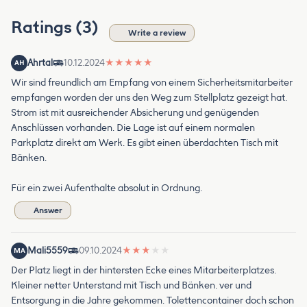
Ratings (3)
Write a review
Ahrtal
10.12.2024
★
★
★
★
★
AH
Wir sind freundlich am Empfang von einem Sicherheitsmitarbeiter
empfangen worden der uns den Weg zum Stellplatz gezeigt hat.
Strom ist mit ausreichender Absicherung und genügenden
Anschlüssen vorhanden. Die Lage ist auf einem normalen
Parkplatz direkt am Werk. Es gibt einen überdachten Tisch mit
Bänken.
Für ein zwei Aufenthalte absolut in Ordnung.
Answer
Mali5559
09.10.2024
★
★
★
★
★
MA
Der Platz liegt in der hintersten Ecke eines Mitarbeiterplatzes.
Kleiner netter Unterstand mit Tisch und Bänken. ver und
Entsorgung in die Jahre gekommen. Tolettencontainer doch schon