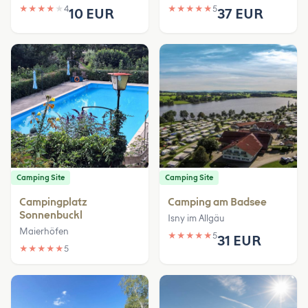
★
★
★
★
★
4
★
★
★
★
★
5
10 EUR
37 EUR
Camping Site
Camping Site
Campingplatz
Camping am Badsee
Sonnenbuckl
Isny im Allgäu
Maierhöfen
★
★
★
★
★
5
31 EUR
★
★
★
★
★
5