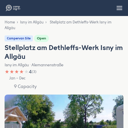
Home
›
Isny im Allgäu
›
Stellplatz am Dethleffs-Werk Isny im
Allgäu
Open
Campervan Site
Stellplatz am Dethleffs-Werk Isny im
Allgäu
Isny im Allgäu · Alemannenstraße
★
★
★
★
★
4
(3)
Jan – Dec
9 Capacity