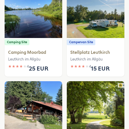
Camping Site
Campervan Site
Camping Moorbad
Stellplatz Leutkirch
Leutkirch im Allgäu
Leutkirch im Allgäu
★
★
★
★
★
4
★
★
★
★
★
4
25 EUR
15 EUR