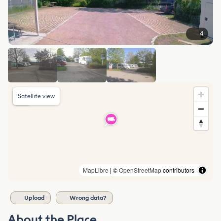
4
Satellite view
MapLibre
| ©
OpenStreetMap
contributors
Upload
Wrong data?
About the Place