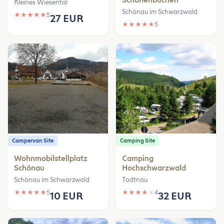
Schönenbuchen
Kleines Wiesental
Schönau im Schwarzwald
★
★
★
★
★
5
27 EUR
★
★
★
★
★
5
Campervan Site
Camping Site
Wohnmobilstellplatz
Camping
Schönau
Hochschwarzwald
Schönau im Schwarzwald
Todtnau
★
★
★
★
★
5
★
★
★
★
★
4
10 EUR
32 EUR