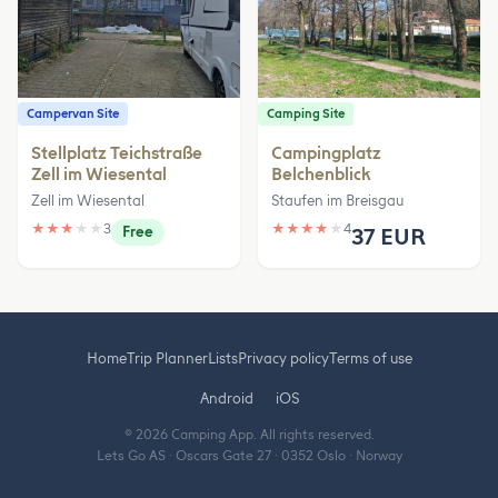
Campervan Site
Camping Site
Stellplatz Teichstraße
Campingplatz
Zell im Wiesental
Belchenblick
Zell im Wiesental
Staufen im Breisgau
★
★
★
★
★
3
★
★
★
★
★
4
Free
37 EUR
Home
Trip Planner
Lists
Privacy policy
Terms of use
Android
iOS
© 2026 Camping App. All rights reserved.
Lets Go AS · Oscars Gate 27 · 0352 Oslo · Norway