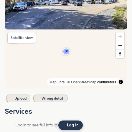
Satellite view
MapLibre
| ©
OpenStreetMap
contributors
Upload
Wrong data?
Services
Log in to see full info
Log in
?