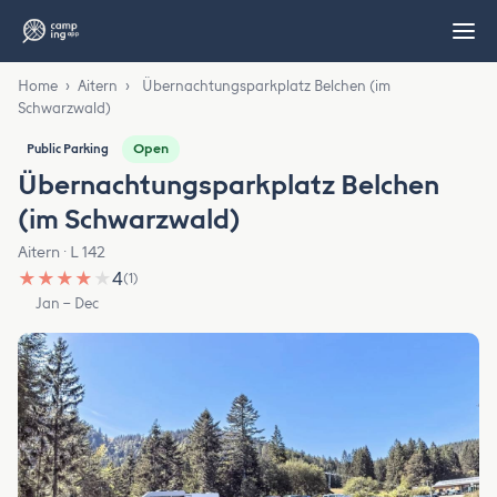
Home
›
Aitern
›
Übernachtungsparkplatz Belchen (im
Schwarzwald)
Open
Public Parking
Übernachtungsparkplatz Belchen
(im Schwarzwald)
Aitern · L 142
★
★
★
★
★
4
(1)
Jan – Dec