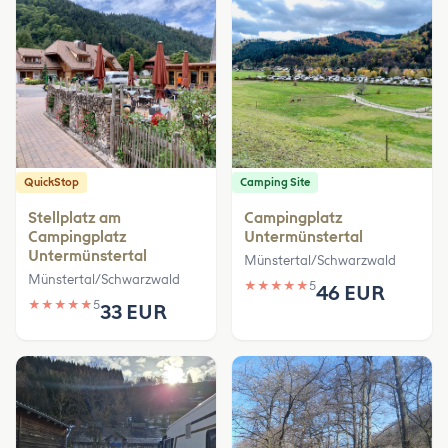
QuickStop
Camping Site
Stellplatz am
Campingplatz
Campingplatz
Untermünstertal
Untermünstertal
Münstertal/Schwarzwald
Münstertal/Schwarzwald
★
★
★
★
★
5
46 EUR
★
★
★
★
★
5
33 EUR