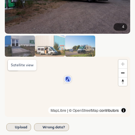
4
Satellite view
MapLibre
| ©
OpenStreetMap
contributors
Upload
Wrong data?