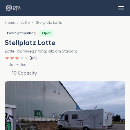
Home
›
Lotte
›
Stellplatz Lotte
Open
Overnight-parking
Stellplatz Lotte
Lotte · Kornweg (Parkplatz am Stadion)
★
★
★
★
★
3
(6)
Jan – Dec
10 Capacity