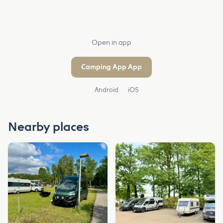
Open in app
Camping App App
Android
iOS
Nearby places