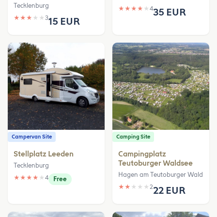
Tecklenburg
★
★
★
★
★
4
35 EUR
★
★
★
★
★
3
15 EUR
Campervan Site
Camping Site
Stellplatz Leeden
Campingplatz
Teutoburger Waldsee
Tecklenburg
Hagen am Teutoburger Wald
★
★
★
★
★
4
Free
★
★
★
★
★
2
22 EUR