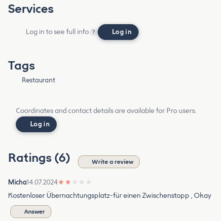
Services
Log in to see full info
Log in
?
Tags
Restaurant
Coordinates and contact details are available for Pro users.
Log in
Ratings (6)
Write a review
Micha
14.07.2024
★
★
★
★
★
Kostenloser Übernachtungsplatz-für einen Zwischenstopp , Okay
Answer