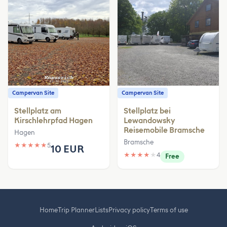
Campervan Site
Campervan Site
Stellplatz am
Stellplatz bei
Kirschlehrpfad Hagen
Lewandowsky
Reisemobile Bramsche
Hagen
Bramsche
★
★
★
★
★
5
10 EUR
★
★
★
★
★
4
Free
Home
Trip Planner
Lists
Privacy policy
Terms of use