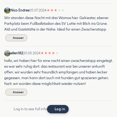
Nico Endres
05.07.2024
★
★
★
★
★
Wir standen diese Nacht mit drei Womos hier. Gekiester, ebener
Parkplatz beim Fußballstadion des SV Lotte mit Blick ins Grüne.
Aldi und Gaststätte in der Nähe. Ideal für einen Zwischenstopp.
Answer
ellen182
20.05.2024
★
★
★
★
★
hallo, wir haben hier für eine nacht einen zwischenstopp eingelegt.
es war sehr ruhig dort. das restaurant war bei unserer ankunft
offen. wir wurden sehr freundlich empfangen und haben lecker
gegessen. man kann dort auch mit hunden gut spazieren gehen.
fazit: wir würden diese möglichkeit wieder nutzen!
Answer
Log in to see full info
Log in